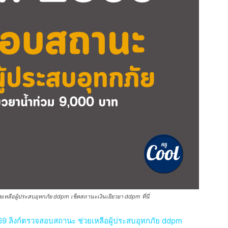
ือผู้ประสบอุทกภัย ddpm เช็คสถานะเงินเยียวยา ddpm ที่นี่
 ลิงก์ตรวจสอบสถานะ ช่วยเหลือผู้ประสบอุทกภัย ddpm