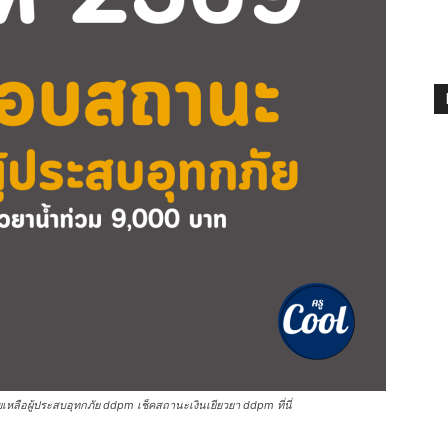
ือผู้ประสบอุทกภัย ddpm เช็คสถานะเงินเยียวยา ddpm ที่นี่