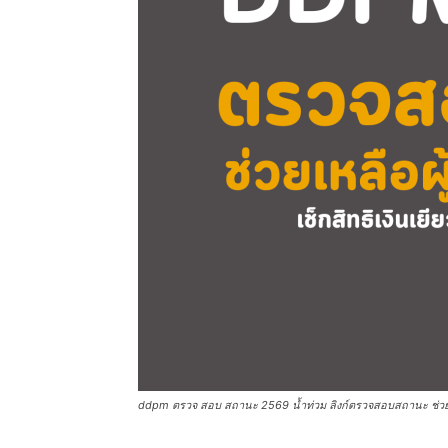
ddpm ตรวจ สอบ สถานะ 2569 น้ำท่วม ลิงก์ตรวจสอบสถานะ ช่วยเหล