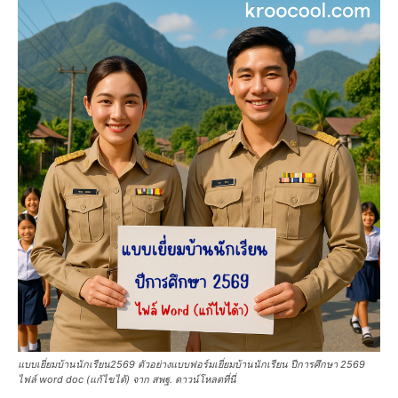
แบบเยี่ยมบ้านนักเรียน2569 ตัวอย่างแบบฟอร์มเยี่ยมบ้านนักเรียน ปีการศึกษา 2569
ไฟล์ word doc (แก้ไขได้) จาก สพฐ. ดาวน์โหลดที่นี่