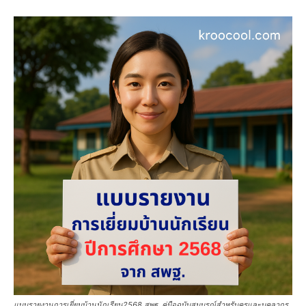
แบบรายงานการเยี่ยมบ้านนักเรียน2568 สพฐ. คู่มือฉบับสมบูรณ์สำหรับครูและบุคลากร