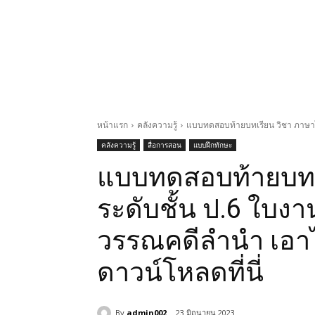
หน้าแรก
คลังความรู้
แบบทดสอบท้ายบทเรียน วิชา ภาษาไท
คลังความรู้
สื่อการสอน
แบบฝึกทักษะ
แบบทดสอบท้ายบทเ
ระดับชั้น ป.6 ใบ
วรรณคดีลำนำ เอาไป
ดาวน์โหลดที่นี่
By
admin002
23 มิถุนายน 2023