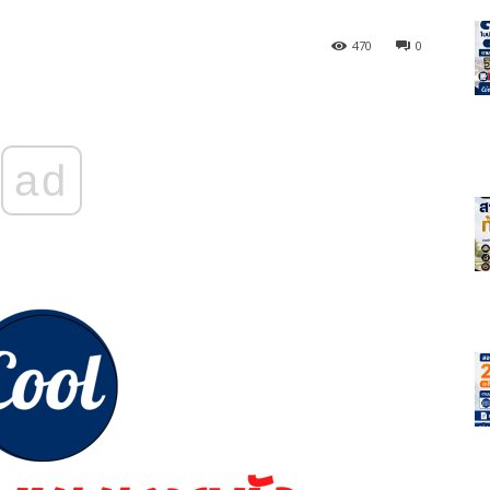
470
0
ad