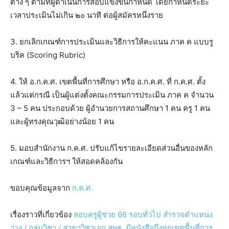
ต่าง ๆ ตามที่ผู้ดำเนินการสอบแข่งขันกำหนด โดยกำหนดระยะ
เวลาประเมินไม่เกิน ๒๐ นาที ต่อผู้สมัครหนึ่งราย
3. ยกเลิกเกณฑ์การประเมินและวิธีการให้คะแนน ภาค ค แบบรู
บริค (Scoring Rubric)
4. ให้ อ.ก.ค.ศ. เขตพื้นที่การศึกษา หรือ อ.ก.ค.ศ. ที่ ก.ค.ศ. ตั้ง
แล้วแต่กรณี เป็นผู้แต่งตั้งคณะกรรมการประเมิน ภาค ค จำนวน
3 – 5 คน ประกอบด้วย ผู้อำนวยการสถานศึกษา 1 คน ครู 1 คน
และผู้ทรงคุณวุฒิอย่างน้อย 1 คน
5. มอบสำนักงาน ก.ค.ศ. ปรับแก้ไขรายละเอียดส่วนอื่นของหลัก
เกณฑ์และวิธีการฯ ให้สอดคล้องกัน
ขอบคุณข้อมูลจาก
ก.ค.ศ.
เรื่องราวที่เกี่ยวข้อง
สอบครูผู้ช่วย 66 รอบทั่วไป สำรวจตำแหน่ง
ว่าง / กลุ่มวิชา / สาขาวิชาเอก สพฐ. มีหนังสือถึงทุกเขตพื้นที่การ