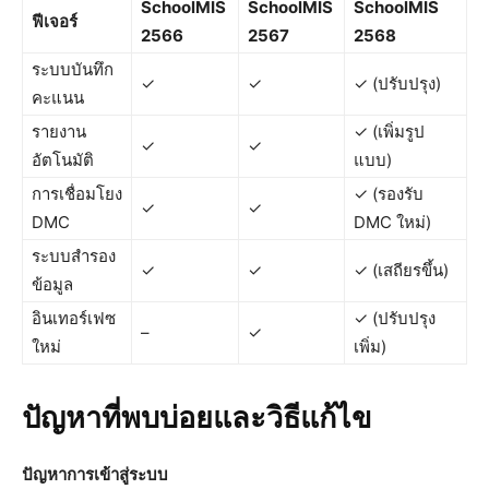
SchoolMIS
SchoolMIS
SchoolMIS
ฟีเจอร์
2566
2567
2568
ระบบบันทึก
✓
✓
✓ (ปรับปรุง)
คะแนน
รายงาน
✓ (เพิ่มรูป
✓
✓
อัตโนมัติ
แบบ)
การเชื่อมโยง
✓ (รองรับ
✓
✓
DMC
DMC ใหม่)
ระบบสำรอง
✓
✓
✓ (เสถียรขึ้น)
ข้อมูล
อินเทอร์เฟซ
✓ (ปรับปรุง
–
✓
ใหม่
เพิ่ม)
ปัญหาที่พบบ่อยและวิธีแก้ไข
ปัญหาการเข้าสู่ระบบ