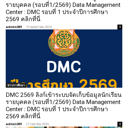
รายบุคคล (รอบที่1/2569) Data Management
Center : DMC รอบที่ 1 ประจำปีการศึกษา
2569 คลิกที่นี่
admin001
-
15 พฤษภาคม 2026
0
ข่าวการศึกษา
DMC 2569 ลิงก์เข้าระบบจัดเก็บข้อมูลนักเรียน
รายบุคคล (รอบที่1/2569) Data Management
Center : DMC รอบที่ 1 ประจำปีการศึกษา
2569 คลิกที่นี่
admin001
-
27 เมษายน 2026
0