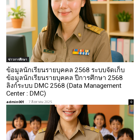
ข่าวการศึกษา
ข้อมูลนักเรียนรายบุคคล 2568 ระบบจัดเก็บ
ข้อมูลนักเรียนรายบุคคล ปีการศึกษา 2568
ลิงก์ระบบ DMC 2568 (Data Management
Center : DMC)
admin001
-
7 สิงหาคม 2025
0