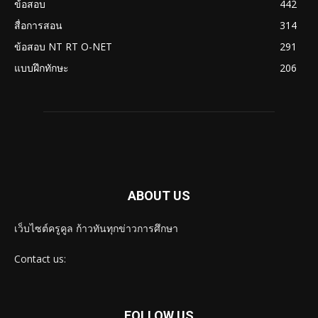
ข้อสอบ
442
สื่อการสอน
314
ข้อสอบ NT RT O-NET
291
แบบฝึกทักษะ
206
ABOUT US
เว็บไซต์ครูคูล ก้าวทันทุกข่าวการศึกษา
Contact us:
FOLLOW US