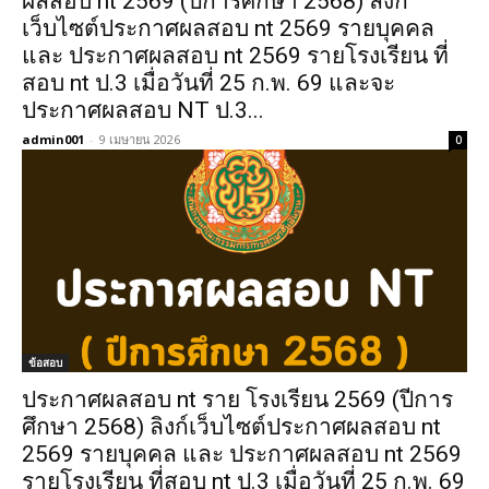
ผลสอบ nt 2569 (ปีการศึกษา 2568) ลิงก์
เว็บไซต์ประกาศผลสอบ nt 2569 รายบุคคล
และ ประกาศผลสอบ nt 2569 รายโรงเรียน ที่
สอบ nt ป.3 เมื่อวันที่ 25 ก.พ. 69 และจะ
ประกาศผลสอบ NT ป.3...
admin001
-
9 เมษายน 2026
0
ข้อสอบ
ประกาศผลสอบ nt ราย โรงเรียน 2569 (ปีการ
ศึกษา 2568) ลิงก์เว็บไซต์ประกาศผลสอบ nt
2569 รายบุคคล และ ประกาศผลสอบ nt 2569
รายโรงเรียน ที่สอบ nt ป.3 เมื่อวันที่ 25 ก.พ. 69