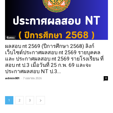
ข้อสอบ
ผลสอบ nt 2569 (ปีการศึกษา 2568) ลิงก์
เว็บไซต์ประกาศผลสอบ nt 2569 รายบุคคล
และ ประกาศผลสอบ nt 2569 รายโรงเรียน ที่
สอบ nt ป.3 เมื่อวันที่ 25 ก.พ. 69 และจะ
ประกาศผลสอบ NT ป.3...
admin001
-
7 เมษายน 2026
0
1
2
3