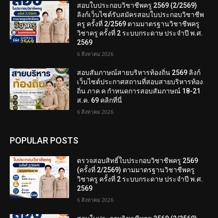
สอบใบประกอบวิชาชีพครู 2569 (2/2569)
ลิงก์เว็บไซต์รับสมัครสอบใบประกอบวิชาชีพ
ครู ครั้งที่ 2/2569 ตามมาตรฐานวิชาชีพครู
วิชาครู ครั้งที่ 2 ระบบกระดาษ ประจำปี พ.ศ.
2569
6 สิงหาคม 2026
สอบสัมภาษณ์สายบริหารท้องถิ่น 2569 ลิงก์
เว็บไซต์ประกาศสถานที่สอบสายบริหารท้อง
ถิ่น ภาค ค กำหนดการสอบสัมภาษณ์ 18-21
ส.ค. 69 คลิกที่นี่
6 สิงหาคม 2026
POPULAR POSTS
ตรวจสอบสิทธิ์ใบประกอบวิชาชีพครู 2569
(ครั้งที่ 2/2569) ตามมาตรฐานวิชาชีพครู
วิชาครู ครั้งที่ 2 ระบบกระดาษ ประจำปี พ.ศ.
2569
6 สิงหาคม 2026