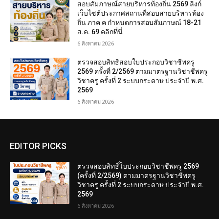
สอบสัมภาษณ์สายบริหารท้องถิ่น 2569 ลิงก์
เว็บไซต์ประกาศสถานที่สอบสายบริหารท้อง
ถิ่น ภาค ค กำหนดการสอบสัมภาษณ์ 18-21
ส.ค. 69 คลิกที่นี่
6 สิงหาคม 2026
ตรวจสอบสิทธิสอบใบประกอบวิชาชีพครู
2569 ครั้งที่ 2/2569 ตามมาตรฐานวิชาชีพครู
วิชาครู ครั้งที่ 2 ระบบกระดาษ ประจำปี พ.ศ.
2569
6 สิงหาคม 2026
EDITOR PICKS
ตรวจสอบสิทธิ์ใบประกอบวิชาชีพครู 2569
(ครั้งที่ 2/2569) ตามมาตรฐานวิชาชีพครู
วิชาครู ครั้งที่ 2 ระบบกระดาษ ประจำปี พ.ศ.
2569
6 สิงหาคม 2026