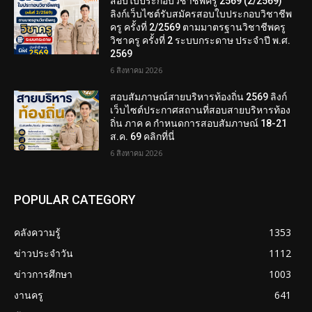
สอบใบประกอบวิชาชีพครู 2569 (2/2569)
ลิงก์เว็บไซต์รับสมัครสอบใบประกอบวิชาชีพ
ครู ครั้งที่ 2/2569 ตามมาตรฐานวิชาชีพครู
วิชาครู ครั้งที่ 2 ระบบกระดาษ ประจำปี พ.ศ.
2569
6 สิงหาคม 2026
สอบสัมภาษณ์สายบริหารท้องถิ่น 2569 ลิงก์
เว็บไซต์ประกาศสถานที่สอบสายบริหารท้อง
ถิ่น ภาค ค กำหนดการสอบสัมภาษณ์ 18-21
ส.ค. 69 คลิกที่นี่
6 สิงหาคม 2026
POPULAR CATEGORY
คลังความรู้
1353
ข่าวประจำวัน
1112
ข่าวการศึกษา
1003
งานครู
641