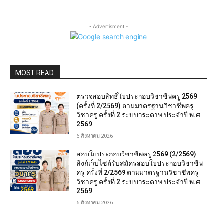
- Advertisment -
MOST READ
ตรวจสอบสิทธิ์ใบประกอบวิชาชีพครู 2569
(ครั้งที่ 2/2569) ตามมาตรฐานวิชาชีพครู
วิชาครู ครั้งที่ 2 ระบบกระดาษ ประจำปี พ.ศ.
2569
6 สิงหาคม 2026
สอบใบประกอบวิชาชีพครู 2569 (2/2569)
ลิงก์เว็บไซต์รับสมัครสอบใบประกอบวิชาชีพ
ครู ครั้งที่ 2/2569 ตามมาตรฐานวิชาชีพครู
วิชาครู ครั้งที่ 2 ระบบกระดาษ ประจำปี พ.ศ.
2569
6 สิงหาคม 2026