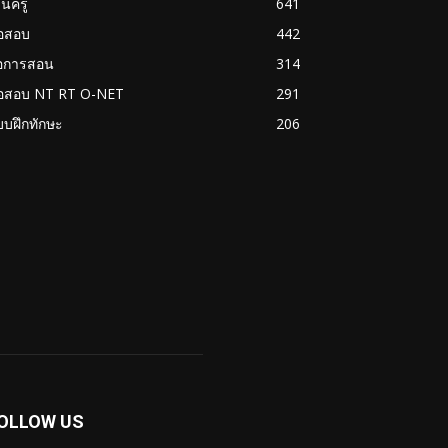
นครู
641
้อสอบ
442
่อการสอน
314
้อสอบ NT RT O-NET
291
บฝึกทักษะ
206
OLLOW US