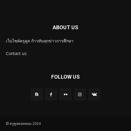
ABOUT US
เว็บไซต์ครูคูล ก้าวทันทุกข่าวการศึกษา
Contact us:
FOLLOW US
© ครูคูลดอทคอม 2024