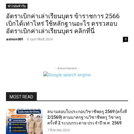
ข่าวประจำวัน
อัตราเบิกค่าเล่าเรียนบุตร ข้าราชการ 2566
เบิกได้เท่าไหร่ ใช้หลักฐานอะไร ตรรวสอบ
อัตราเบิกค่าเล่าเรียนบุตร คลิกที่นี่
admin001
-
8 กุมภาพันธ์ 2024
0
- Advertisment -
MOST READ
สนามสอบใบประกอบวิชาชีพครู 2569 (ครั้งที่
2/2569) ตามมาตรฐานวิชาชีพครู วิชาครู
ครั้งที่ 2 ระบบกระดาษ ประจำปี พ.ศ. 2569
7 สิงหาคม 2026