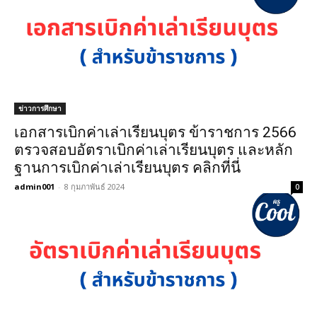
ข่าวการศึกษา
เอกสารเบิกค่าเล่าเรียนบุตร ข้าราชการ 2566
ตรวจสอบอัตราเบิกค่าเล่าเรียนบุตร และหลัก
ฐานการเบิกค่าเล่าเรียนบุตร คลิกที่นี่
admin001
-
8 กุมภาพันธ์ 2024
0