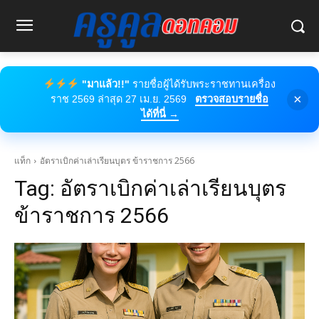
"มาแล้ว!!"
รายชื่อผู้ได้รับพระราชทานเครื่อง
×
ราช 2569 ล่าสุด 27 เม.ย. 2569
ตรวจสอบรายชื่อ
ได้ที่นี่ →
แท็ก
อัตราเบิกค่าเล่าเรียนบุตร ข้าราชการ 2566
Tag:
อัตราเบิกค่าเล่าเรียนบุตร
ข้าราชการ 2566