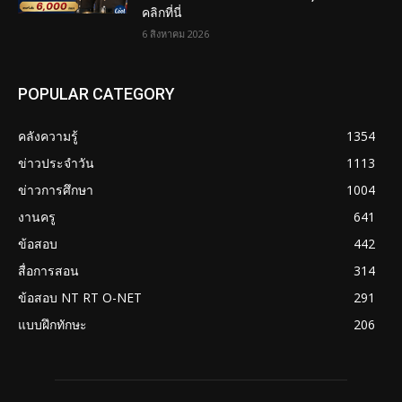
คลิกที่นี่
6 สิงหาคม 2026
POPULAR CATEGORY
คลังความรู้
1354
ข่าวประจำวัน
1113
ข่าวการศึกษา
1004
งานครู
641
ข้อสอบ
442
สื่อการสอน
314
ข้อสอบ NT RT O-NET
291
แบบฝึกทักษะ
206