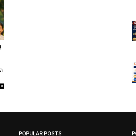
8
ด
0
POPULAR POSTS
P