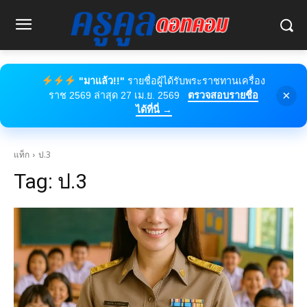
"มาแล้ว!!"
รายชื่อผู้ได้รับพระราชทานเครื่อง
×
ราช 2569 ล่าสุด 27 เม.ย. 2569
ตรวจสอบรายชื่อ
ได้ที่นี่ →
แท็ก
ป.3
Tag:
ป.3