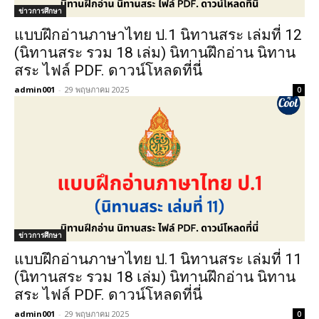
ข่าวการศึกษา
แบบฝึกอ่านภาษาไทย ป.1 นิทานสระ เล่มที่ 12
(นิทานสระ รวม 18 เล่ม) นิทานฝึกอ่าน นิทาน
สระ ไฟล์ PDF. ดาวน์โหลดที่นี่
admin001
-
29 พฤษภาคม 2025
0
ข่าวการศึกษา
แบบฝึกอ่านภาษาไทย ป.1 นิทานสระ เล่มที่ 11
(นิทานสระ รวม 18 เล่ม) นิทานฝึกอ่าน นิทาน
สระ ไฟล์ PDF. ดาวน์โหลดที่นี่
admin001
-
29 พฤษภาคม 2025
0