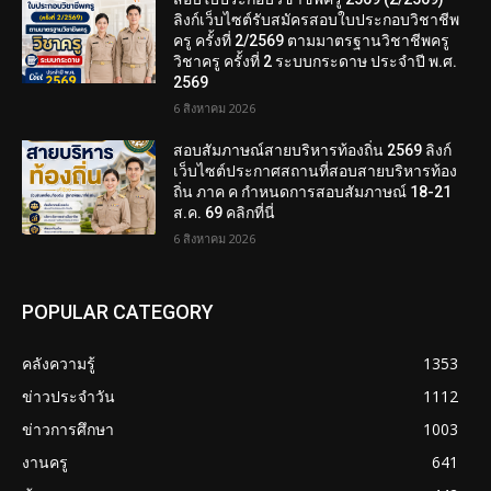
ลิงก์เว็บไซต์รับสมัครสอบใบประกอบวิชาชีพ
ครู ครั้งที่ 2/2569 ตามมาตรฐานวิชาชีพครู
วิชาครู ครั้งที่ 2 ระบบกระดาษ ประจำปี พ.ศ.
2569
6 สิงหาคม 2026
สอบสัมภาษณ์สายบริหารท้องถิ่น 2569 ลิงก์
เว็บไซต์ประกาศสถานที่สอบสายบริหารท้อง
ถิ่น ภาค ค กำหนดการสอบสัมภาษณ์ 18-21
ส.ค. 69 คลิกที่นี่
6 สิงหาคม 2026
POPULAR CATEGORY
คลังความรู้
1353
ข่าวประจำวัน
1112
ข่าวการศึกษา
1003
งานครู
641