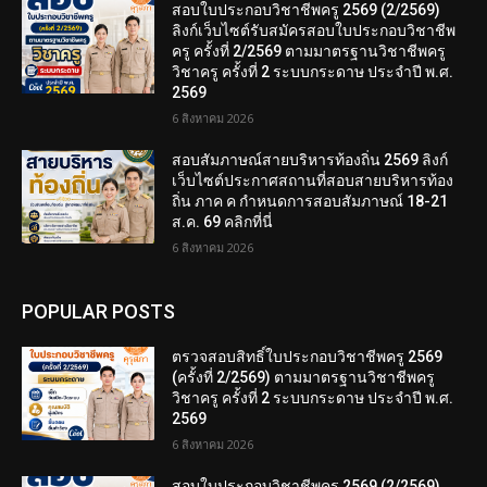
สอบใบประกอบวิชาชีพครู 2569 (2/2569)
ลิงก์เว็บไซต์รับสมัครสอบใบประกอบวิชาชีพ
ครู ครั้งที่ 2/2569 ตามมาตรฐานวิชาชีพครู
วิชาครู ครั้งที่ 2 ระบบกระดาษ ประจำปี พ.ศ.
2569
6 สิงหาคม 2026
สอบสัมภาษณ์สายบริหารท้องถิ่น 2569 ลิงก์
เว็บไซต์ประกาศสถานที่สอบสายบริหารท้อง
ถิ่น ภาค ค กำหนดการสอบสัมภาษณ์ 18-21
ส.ค. 69 คลิกที่นี่
6 สิงหาคม 2026
POPULAR POSTS
ตรวจสอบสิทธิ์ใบประกอบวิชาชีพครู 2569
(ครั้งที่ 2/2569) ตามมาตรฐานวิชาชีพครู
วิชาครู ครั้งที่ 2 ระบบกระดาษ ประจำปี พ.ศ.
2569
6 สิงหาคม 2026
สอบใบประกอบวิชาชีพครู 2569 (2/2569)