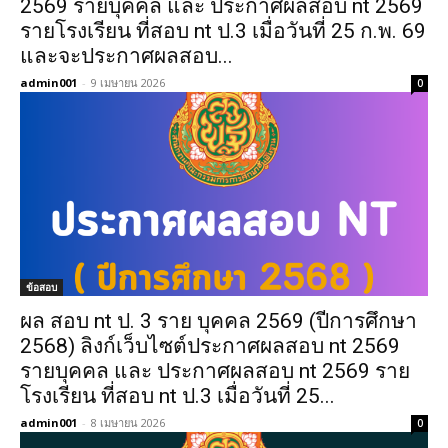
2569 รายบุคคล และ ประกาศผลสอบ nt 2569
รายโรงเรียน ที่สอบ nt ป.3 เมื่อวันที่ 25 ก.พ. 69
และจะประกาศผลสอบ...
admin001
-
9 เมษายน 2026
0
ข้อสอบ
ผล สอบ nt ป. 3 ราย บุคคล 2569 (ปีการศึกษา
2568) ลิงก์เว็บไซต์ประกาศผลสอบ nt 2569
รายบุคคล และ ประกาศผลสอบ nt 2569 ราย
โรงเรียน ที่สอบ nt ป.3 เมื่อวันที่ 25...
admin001
-
8 เมษายน 2026
0