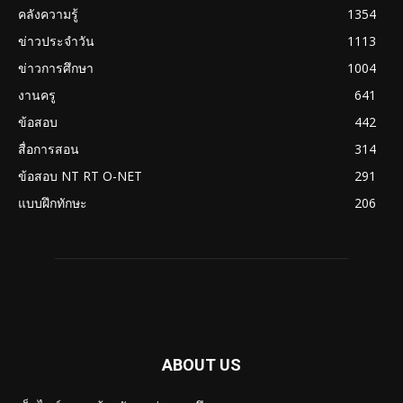
คลังความรู้
1354
ข่าวประจำวัน
1113
ข่าวการศึกษา
1004
งานครู
641
ข้อสอบ
442
สื่อการสอน
314
ข้อสอบ NT RT O-NET
291
แบบฝึกทักษะ
206
ABOUT US