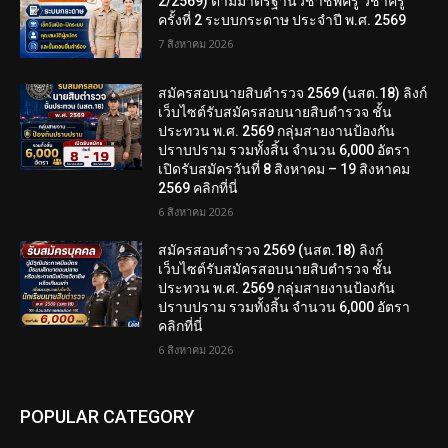
2/2569) ตามมาตรฐานวิชาชีพครู วิชาครู
ครั้งที่ 2 ระบบกระดาษ ประจำปี พ.ศ. 2569
7 สิงหาคม 2026
สมัครสอบนายสิบตำรวจ 2569 (นสต.18) ลิงก์
เว็บไซต์รับสมัครสอบนายสิบตำรวจ ชั้น
ประทวน พ.ศ. 2569 กลุ่มสายงานป้องกัน
ปราบปราม รวมทั้งสิ้น จำนวน 6,000 อัตรา
เปิดรับสมัครวันที่ 8 สิงหาคม – 19 สิงหาคม
2569 คลิกที่นี่
6 สิงหาคม 2026
สมัครสอบตํารวจ 2569 (นสต.18) ลิงก์
เว็บไซต์รับสมัครสอบนายสิบตำรวจ ชั้น
ประทวน พ.ศ. 2569 กลุ่มสายงานป้องกัน
ปราบปราม รวมทั้งสิ้น จำนวน 6,000 อัตรา
คลิกที่นี่
6 สิงหาคม 2026
POPULAR CATEGORY