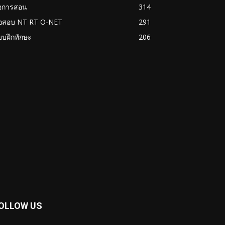
่อการสอน
314
้อสอบ NT RT O-NET
291
บฝึกทักษะ
206
OLLOW US