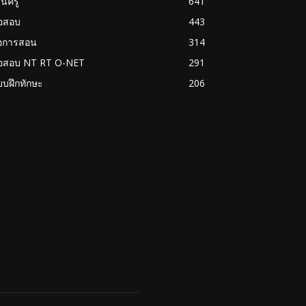
นครู
641
้อสอบ
443
่อการสอน
314
้อสอบ NT RT O-NET
291
บฝึกทักษะ
206