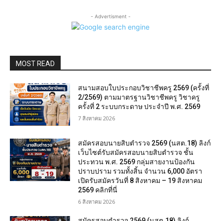
- Advertisment -
MOST READ
สนามสอบใบประกอบวิชาชีพครู 2569 (ครั้งที่
2/2569) ตามมาตรฐานวิชาชีพครู วิชาครู
ครั้งที่ 2 ระบบกระดาษ ประจำปี พ.ศ. 2569
7 สิงหาคม 2026
สมัครสอบนายสิบตำรวจ 2569 (นสต.18) ลิงก์
เว็บไซต์รับสมัครสอบนายสิบตำรวจ ชั้น
ประทวน พ.ศ. 2569 กลุ่มสายงานป้องกัน
ปราบปราม รวมทั้งสิ้น จำนวน 6,000 อัตรา
เปิดรับสมัครวันที่ 8 สิงหาคม – 19 สิงหาคม
2569 คลิกที่นี่
6 สิงหาคม 2026
สมัครสอบตํารวจ 2569 (นสต.18) ลิงก์