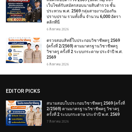
เว็บไซต์รับสมัครสอบนายสิบตำรวจ ชั้น
ประทวน พ.ศ. 2569 กลุ่มสายงานป้องกัน
ปราบปราม รวมทั้งสิ้น จำนวน 6,000 อัตรา
คลิกที่นี่
6 สิงหาคม 2026
ตรวจสอบสิทธิ์ใบประกอบวิชาชีพครู 2569
(ครั้งที่ 2/2569) ตามมาตรฐานวิชาชีพครู
วิชาครู ครั้งที่ 2 ระบบกระดาษ ประจำปี พ.ศ.
2569
6 สิงหาคม 2026
EDITOR PICKS
สนามสอบใบประกอบวิชาชีพครู 2569 (ครั้งที่
2/2569) ตามมาตรฐานวิชาชีพครู วิชาครู
ครั้งที่ 2 ระบบกระดาษ ประจำปี พ.ศ. 2569
7 สิงหาคม 2026