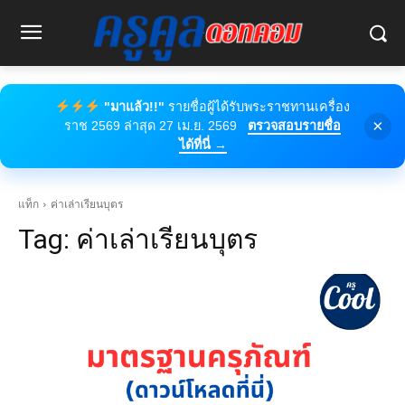
"มาแล้ว!!"
รายชื่อผู้ได้รับพระราชทานเครื่อง
×
ราช 2569 ล่าสุด 27 เม.ย. 2569
ตรวจสอบรายชื่อ
ได้ที่นี่ →
แท็ก
ค่าเล่าเรียนบุตร
Tag:
ค่าเล่าเรียนบุตร