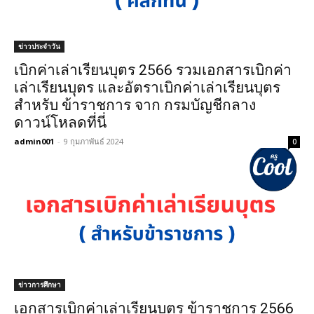
ข่าวประจำวัน
เบิกค่าเล่าเรียนบุตร 2566 รวมเอกสารเบิกค่า
เล่าเรียนบุตร และอัตราเบิกค่าเล่าเรียนบุตร
สำหรับ ข้าราชการ จาก กรมบัญชีกลาง
ดาวน์โหลดที่นี่
admin001
-
9 กุมภาพันธ์ 2024
0
ข่าวการศึกษา
เอกสารเบิกค่าเล่าเรียนบุตร ข้าราชการ 2566