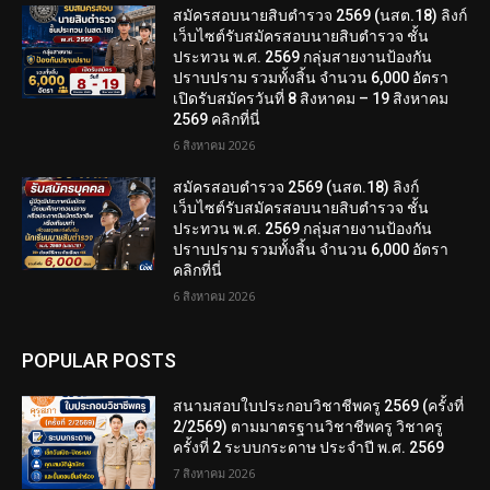
สมัครสอบนายสิบตำรวจ 2569 (นสต.18) ลิงก์
เว็บไซต์รับสมัครสอบนายสิบตำรวจ ชั้น
ประทวน พ.ศ. 2569 กลุ่มสายงานป้องกัน
ปราบปราม รวมทั้งสิ้น จำนวน 6,000 อัตรา
เปิดรับสมัครวันที่ 8 สิงหาคม – 19 สิงหาคม
2569 คลิกที่นี่
6 สิงหาคม 2026
สมัครสอบตํารวจ 2569 (นสต.18) ลิงก์
เว็บไซต์รับสมัครสอบนายสิบตำรวจ ชั้น
ประทวน พ.ศ. 2569 กลุ่มสายงานป้องกัน
ปราบปราม รวมทั้งสิ้น จำนวน 6,000 อัตรา
คลิกที่นี่
6 สิงหาคม 2026
POPULAR POSTS
สนามสอบใบประกอบวิชาชีพครู 2569 (ครั้งที่
2/2569) ตามมาตรฐานวิชาชีพครู วิชาครู
ครั้งที่ 2 ระบบกระดาษ ประจำปี พ.ศ. 2569
7 สิงหาคม 2026