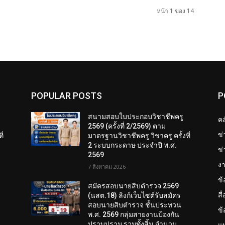
หน้า 1 ของ 14
POPULAR POSTS
P
สนามสอบใบประกอบวิชาชีพครู
คล
2569 (ครั้งที่ 2/2569) ตาม
ข
ี่
มาตรฐานวิชาชีพครู วิชาครู ครั้งที่
2 ระบบกระดาษ ประจำปี พ.ศ.
ข่
2569
งา
7 สิงหาคม 2026
ข
สมัครสอบนายสิบตำรวจ 2569
สื
(นสต.18) ลิงก์เว็บไซต์รับสมัคร
สอบนายสิบตำรวจ ชั้นประทวน
ข
พ.ศ. 2569 กลุ่มสายงานป้องกัน
ปราบปราม รวมทั้งสิ้น จำนวน
แบ