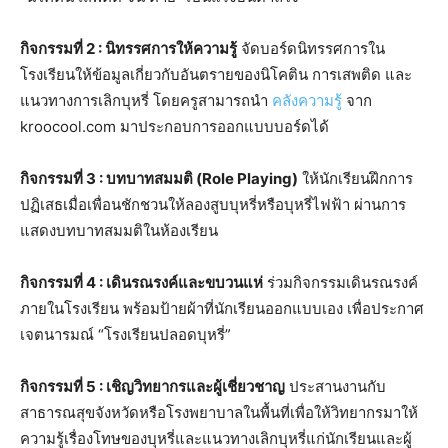
กิจกรรมที่ 2 : นิทรรศการให้ความรู้
จัดบอร์ดนิทรรศการใน
โรงเรียนให้ข้อมูลเกี่ยวกับอันตรายของนิโคติน การเสพติด และ
แนวทางการเลิกบุหรี่ โดยครูสามารถนำ
คลังความรู้
จาก
kroocool.com มาประกอบการออกแบบบอร์ดได้
กิจกรรมที่ 3 : บทบาทสมมติ (Role Playing)
ให้นักเรียนฝึกการ
ปฏิเสธเมื่อเพื่อนชักชวนให้ลองสูบบุหรี่หรือบุหรี่ไฟฟ้า ผ่านการ
แสดงบทบาทสมมติในห้องเรียน
กิจกรรมที่ 4 : เดินรณรงค์และขบวนแห่
ร่วมกิจกรรมเดินรณรงค์
ภายในโรงเรียน พร้อมป้ายผ้าที่นักเรียนออกแบบเอง เพื่อประกาศ
เจตนารมณ์ “โรงเรียนปลอดบุหรี่”
กิจกรรมที่ 5 : เชิญวิทยากรและผู้เชี่ยวชาญ
ประสานงานกับ
สาธารณสุขจังหวัดหรือโรงพยาบาลในพื้นที่เพื่อให้วิทยากรมาให้
ความรู้เรื่องโทษของบุหรี่และแนวทางเลิกบุหรี่แก่นักเรียนและผู้