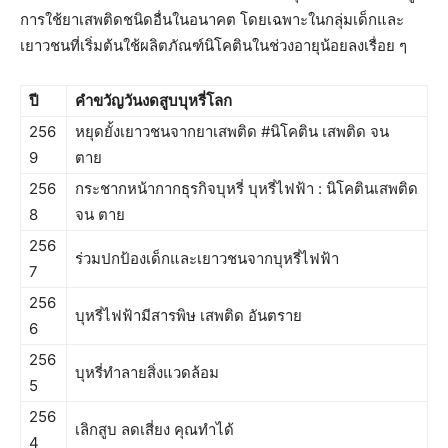
การใช้ยาเสพติดชนิดอื่นในอนาคต โดยเฉพาะในกลุ่มเด็กและ
เยาวชนที่เริ่มต้นใช้ผลิตภัณฑ์นิโคตินในช่วงอายุน้อยลงเรื่อย ๆ
ปี
คำขวัญวันงดสูบบุหรี่โลก
256
หยุดยั้งเยาวชนจากยาเสพติด #นิโคติน เสพติด จน
9
ตาย
256
กระชากหน้ากากธุรกิจบุหรี่ บุหรี่ไฟฟ้า : นิโคตินเสพติด
8
จน ตาย
256
ร่วมปกป้องเด็กและเยาวชนจากบุหรี่ไฟฟ้า
7
256
บุหรี่ไฟฟ้ามีสารพิษ เสพติด อันตราย
6
256
บุหรี่ทำลายสิ่งแวดล้อม
5
256
เลิกสูบ ลดเสี่ยง คุณทำได้
4