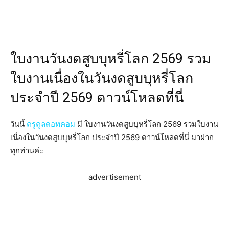
ใบงานวันงดสูบบุหรี่โลก 2569 รวม
ใบงานเนื่องในวันงดสูบบุหรี่โลก
ประจำปี 2569 ดาวน์โหลดที่นี่
วันนี้
ครูคูลดอทคอม
มี ใบงานวันงดสูบบุหรี่โลก 2569 รวมใบงาน
เนื่องในวันงดสูบบุหรี่โลก ประจำปี 2569 ดาวน์โหลดที่นี่ มาฝาก
ทุกท่านค่ะ
advertisement