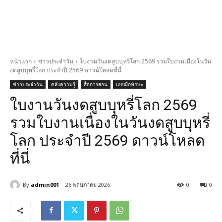
หน้าแรก
ข่าวประจำวัน
ใบงานวันงดสูบบุหรี่โลก 2569 รวมใบงานเนื่องในวัน
งดสูบบุหรี่โลก ประจำปี 2569 ดาวน์โหลดที่นี่
ข่าวประจำวัน
คลังความรู้
สื่อการสอน
แบบฝึกทักษะ
ใบงานวันงดสูบบุหรี่โลก 2569
รวมใบงานเนื่องในวันงดสูบบุหรี่
โลก ประจำปี 2569 ดาวน์โหลด
ที่นี่
By
admin001
26 พฤษภาคม 2026
0
0