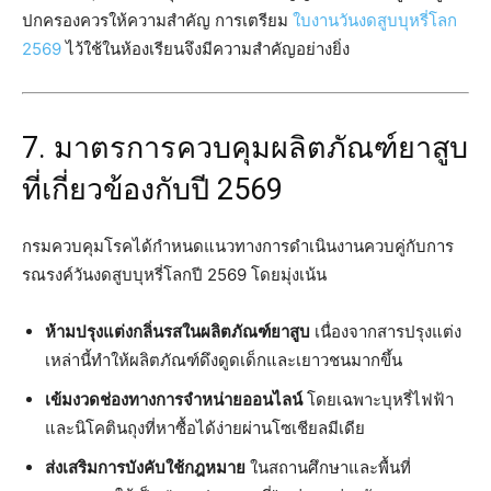
ปกครองควรให้ความสำคัญ การเตรียม
ใบงานวันงดสูบบุหรี่โลก
2569
ไว้ใช้ในห้องเรียนจึงมีความสำคัญอย่างยิ่ง
7. มาตรการควบคุมผลิตภัณฑ์ยาสูบ
ที่เกี่ยวข้องกับปี 2569
กรมควบคุมโรคได้กำหนดแนวทางการดำเนินงานควบคู่กับการ
รณรงค์วันงดสูบบุหรี่โลกปี 2569 โดยมุ่งเน้น
ห้ามปรุงแต่งกลิ่นรสในผลิตภัณฑ์ยาสูบ
เนื่องจากสารปรุงแต่ง
เหล่านี้ทำให้ผลิตภัณฑ์ดึงดูดเด็กและเยาวชนมากขึ้น
เข้มงวดช่องทางการจำหน่ายออนไลน์
โดยเฉพาะบุหรี่ไฟฟ้า
และนิโคตินถุงที่หาซื้อได้ง่ายผ่านโซเชียลมีเดีย
ส่งเสริมการบังคับใช้กฎหมาย
ในสถานศึกษาและพื้นที่