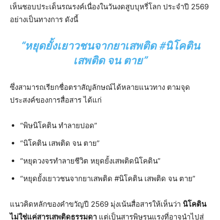
เห็นชอบประเด็นรณรงค์เนื่องในวันงดสูบบุหรี่โลก ประจำปี 2569
อย่างเป็นทางการ ดังนี้
“หยุดยั้งเยาวชนจากยาเสพติด #นิโคติน
เสพติด จน ตาย”
ซึ่งสามารถเรียกชื่อตราสัญลักษณ์ได้หลายแนวทาง ตามจุด
ประสงค์ของการสื่อสาร ได้แก่
“พิษนิโคติน ทำลายปอด”
“นิโคติน เสพติด จน ตาย”
“หยุดวงจรทำลายชีวิต หยุดยั้งเสพติดนิโคติน”
“หยุดยั้งเยาวชนจากยาเสพติด #นิโคติน เสพติด จน ตาย”
แนวคิดหลักของคำขวัญปี 2569 มุ่งเน้นสื่อสารให้เห็นว่า
นิโคติน
ไม่ใช่แค่สารเสพติดธรรมดา
แต่เป็นสารพิษรุนแรงที่อาจนำไปสู่