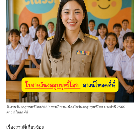
ใบงานวันงดสูบบุหรี่โลก2569 รวมใบงานเนื่องในวันงดสูบบุหรี่โลก ประจำปี 2569
ดาวน์โหลดที่นี่
เรื่องราวที่เกี่ยวข้อง