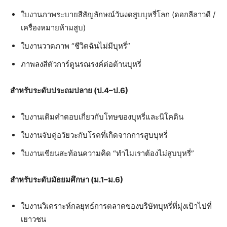
ใบงานภาพระบายสีสัญลักษณ์วันงดสูบบุหรี่โลก (ดอกลีลาวดี /
เครื่องหมายห้ามสูบ)
ใบงานวาดภาพ “ชีวิตฉันไม่มีบุหรี่”
ภาพลงสีตัวการ์ตูนรณรงค์ต่อต้านบุหรี่
สำหรับระดับประถมปลาย (ป.4–ป.6)
ใบงานเติมคำตอบเกี่ยวกับโทษของบุหรี่และนิโคติน
ใบงานจับคู่อวัยวะกับโรคที่เกิดจากการสูบบุหรี่
ใบงานเขียนสะท้อนความคิด “ทำไมเราต้องไม่สูบบุหรี่”
สำหรับระดับมัธยมศึกษา (ม.1–ม.6)
ใบงานวิเคราะห์กลยุทธ์การตลาดของบริษัทบุหรี่ที่มุ่งเป้าไปที่
เยาวชน