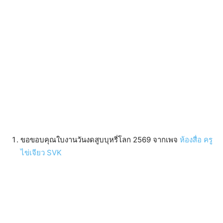
ขอขอบคุณใบงานวันงดสูบบุหรี่โลก 2569 จากเพจ
ห้องสื่อ ครู
ไข่เจียว SVK