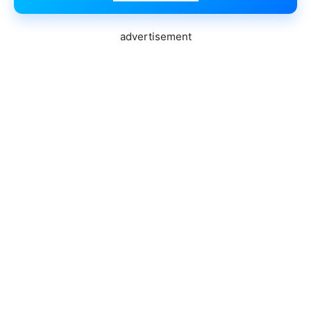
advertisement