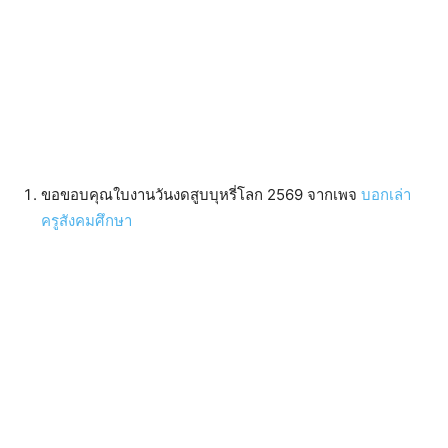
ขอขอบคุณใบงานวันงดสูบบุหรี่โลก 2569 จากเพจ
บอกเล่า
ครูสังคมศึกษา