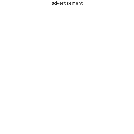
advertisement