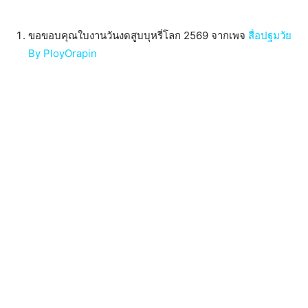
ขอขอบคุณใบงานวันงดสูบบุหรี่โลก 2569 จากเพจ
สื่อปฐมวัย
By PloyOrapin