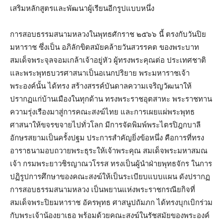
เสริมหลักสูตรและพัฒนาผู้เรียนอีกรูปแบบหนึ่ง
การสอบธรรมสนามหลวงในพุทธศักราช ๒๕๖๖ นี้ ตรงกับวันปิย
มหาราช ซึ่งเป็น อภิลักขิตสมัยคล้ายวันสวรรคต ของพระบาท
สมเด็จพระจุลจอมเกล้าเจ้าอยู่หัว ผู้ทรงพระคุณต่อ ประเทศชาติ
และพระพุทธบวรศาสนาเป็นอเนกปริยาย พระมหาราชเจ้า
พระองค์นั้น ได้ทรง สร้างสรรค์บันดาลความเจริญวัฒนาให้
ปรากฏแก่บ้านเมืองในทุกด้าน ทรงพระราชอุตสาหะ พระราชทาน
ความรุ่งเรืองมาสู่การคณะสงฆ์ไทย และการเผยแผ่พระพุทธ
ศาสนาให้ขจรขจายไปทั่วโลก มีการจัดพิมพ์พระไตรปิฎกบาลี
อักษรสยามเป็นครั้งปฐม ประการสำคัญยิ่งข้อหนึ่ง คือการที่ทรง
อาราธนามอบถวายพระธุระให้เจ้าพระคุณ สมเด็จพระมหาสมณ
เจ้า กรมพระยาวชิรญาณวโรรส ทรงเป็นผู้นำฝ่ายพุทธจักร ในการ
ปฏิรูปการศึกษาของคณะสงฆ์ให้เป็นระเบียบแบบแผน ดังปรากฏ
การสอบธรรมสนามหลวง เป็นพยานแห่งพระราชกรณียกิจที่
สมเด็จพระปิยมหาราช อัครพุทธ ศาสนูปถัมภก ได้ทรงบุกเบิกร่วม
กับพระเจ้าน้องยาเธอ พร้อมด้วยคณะสงฆ์ในรัชสมัยของพระองค์