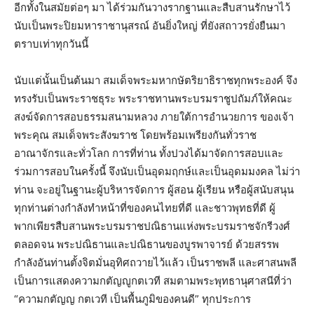
อีกทั้งในสมัยต่อๆ มา ได้ร่วมกันวางรากฐานและสืบสานรักษาไว้
นับเป็นพระปิยมหาราชานุสรณ์ อันยิ่งใหญ่ ที่ยังสถาวรยั่งยืนมา
ตราบเท่าทุกวันนี้
นับแต่นั้นเป็นต้นมา สมเด็จพระมหากษัตริยาธิราชทุกพระองค์ จึง
ทรงรับเป็นพระราชธุระ พระราชทานพระบรมราชูปถัมภ์ให้คณะ
สงฆ์จัดการสอบธรรมสนามหลวง ภายใต้การอำนวยการ ของเจ้า
พระคุณ สมเด็จพระสังฆราช โดยพร้อมเพรียงกันทั่วราช
อาณาจักรและทั่วโลก การที่ท่าน ทั้งปวงได้มาจัดการสอบและ
ร่วมการสอบในครั้งนี้ จึงนับเป็นอุดมฤกษ์และเป็นอุดมมงคล ไม่ว่า
ท่าน จะอยู่ในฐานะผู้บริหารจัดการ ผู้สอน ผู้เรียน หรือผู้สนับสนุน
ทุกท่านต่างกำลังทำหน้าที่ของคนไทยที่ดี และชาวพุทธที่ดี ผู้
พากเพียรสืบสานพระบรมราชปณิธานแห่งพระบรมราชจักรีวงศ์
ตลอดจน พระปณิธานและปณิธานของบูรพาจารย์ ด้วยสรรพ
กำลังอันท่านตั้งจิตมั่นอุทิศถวายไว้แล้ว เป็นราชพลี และศาสนพลี
เป็นการแสดงความกตัญญูกตเวที สมตามพระพุทธานุศาสนีที่ว่า
“ความกตัญญ กตเวที เป็นพื้นภูมิของคนดี” ทุกประการ