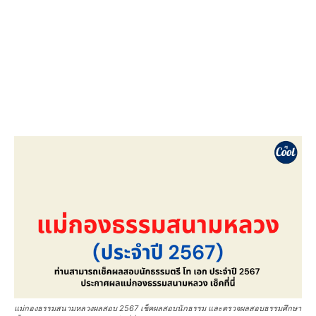
แม่กองธรรมสนามหลวงผลสอบ 2567 เช็คผลสอบนักธรรม และตรวจผลสอบธรรมศึกษา