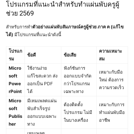
โปรแกรมที่แนะนำสำหรับทำแผ่นพับครูผู้
ช่วย 2569
สำหรับการทำ
ตัวอย่างแผ่นพับสัมภาษณ์ครูผู้ช่วย ภาค ค (แก้ไข
ได้)
มีโปรแกรมที่แนะนำดังนี้
โปรแก
ความเหมาะ
ข้อดี
ข้อเสีย
รม
สม
Micro
ใช้งานง่าย
ฟังก์ชันการ
เหมาะกับมือ
soft
แก้ไขสะดวก ส่ง
ออกแบบจำกัด
ใหม่ ต้องการ
Powe
ออกเป็น PDF
กว่าโปรแกรม
ความรวดเร็ว
rPoint
ได้
เฉพาะทาง
Micro
มีเทมเพลตแผ่น
ต้องติดตั้ง
เหมาะกับการ
soft
พับสำเร็จรูป
โปรแกรม ไม่มี
ทำแผ่นพับมือ
Publis
ออกแบบเฉพาะ
ในบางเครื่อง
อาชีพ
her
ทาง
เทมเพลต