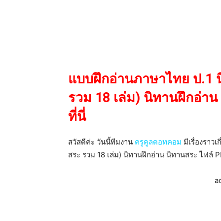
แบบฝึกอ่านภาษาไทย ป.1 นิ
รวม 18 เล่ม) นิทานฝึกอ่า
ที่นี่
สวัสดีค่ะ วันนี้ทีมงาน
ครูคูลดอทคอม
มีเรื่องราวเ
สระ รวม 18 เล่ม) นิทานฝึกอ่าน นิทานสระ ไฟล์ PDF
a