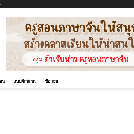
!
สอน
แบบฝึกทักษะ
ข้อสอบ