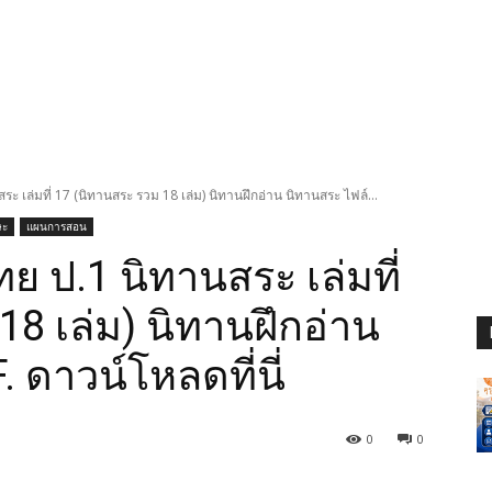
 เล่มที่ 17 (นิทานสระ รวม 18 เล่ม) นิทานฝึกอ่าน นิทานสระ ไฟล์...
ษะ
แผนการสอน
 ป.1 นิทานสระ เล่มที่
18 เล่ม) นิทานฝึกอ่าน
 ดาวน์โหลดที่นี่
0
0