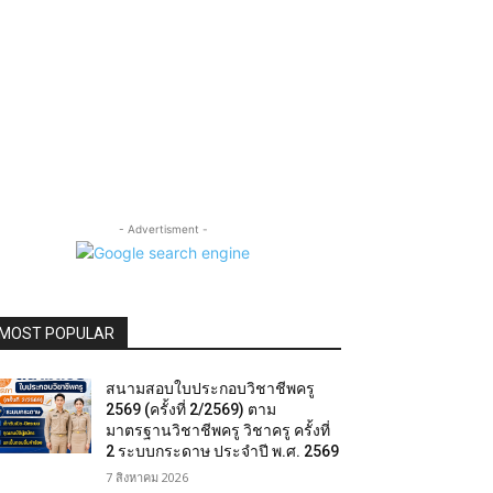
- Advertisment -
MOST POPULAR
สนามสอบใบประกอบวิชาชีพครู
2569 (ครั้งที่ 2/2569) ตาม
มาตรฐานวิชาชีพครู วิชาครู ครั้งที่
2 ระบบกระดาษ ประจำปี พ.ศ. 2569
7 สิงหาคม 2026