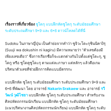
เรื่องราวที่เกี่ยวข้อง
ซูโดกุ แบบฝึกหัดซูโดกุ ระดับมัธยมศึกษา
ระดับประถมศึกษา 9*9 และ 6*6 ดาวน์โหลดได้ที่นี่
Sudoku ในภาษาญี่ปุ่น เป็นคำย่อจากคำว่า ซูจิวะโดะกุชินนิคางิรุ
(Suuji wa dokushin ni kagiru) มีความหมายว่า “ตัวเลขต้องมี
เพียงเลขเดียว” ซึ่งการเรียกชื่อก็จะแตกต่างกันไปตั้งแต่ซูโดะกุ, ซู
โดกู หรือ ซูโดคูซูโดะกุ ตามแต่ละภาษา แต่หลักๆ แล้วคือเกม
ปริศนาตัวเลขที่ช่วยฝึกการคิดแบบมีตรรกะ
แบบฝึกหัด ซูโดกุ ระดับมัธยมศึกษา ระดับประถมศึกษา 9*9 และ
6*6 ที่พัฒนา โดย อาจารย์
Nakarin Srakaew
และ อาจารย์
รวี
วัฒน์ วุฒิไชยา
แบบฝึกหัด ซูโดกุ ระดับประถมศึกษา สำหรับงาน
ศิลปหัตถกรรมนักเรียน แบบฝึกหัด ซูโดกุ ระดับมัธยมศึกษา
(แนวปริศนางานศิลปหัตถกรรมนักเรียน) แบบฝึกหัด ซูโดกุ ระดับ