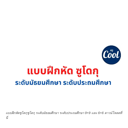
แบบฝึกหัดซูโดกุซูโดกุ ระดับมัธยมศึกษา ระดับประถมศึกษา 9*9 และ 6*6 ดาวน์โหลดที่
นี่