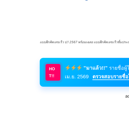
แบบฝึกคิดเลขเร็ว ป.1 2567 พร้อมเฉลย แบบฝึกคิดเลขเร็วชั้นประถมศ
"มาแล้ว!!"
รายชื่อผู
HO
T!!
เม.ย. 2569
ตรวจสอบรายชื่อได
a