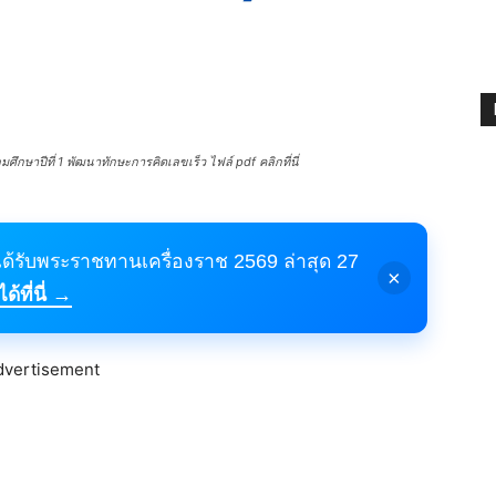
ึกษาปีที่ 1 พัฒนาทักษะการคิดเลขเร็ว ไฟล์ pdf คลิกที่นี่
้ได้รับพระราชทานเครื่องราช 2569 ล่าสุด 27
×
้ที่นี่ →
dvertisement