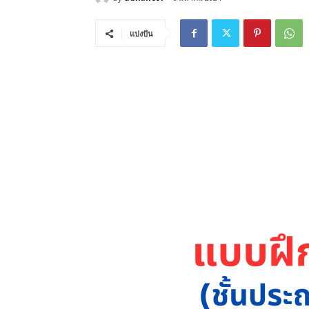
แบ่งปัน