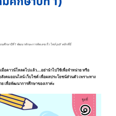
ศึกษาปีที่ 1 พัฒนาทักษะการคิดเลขเร็ว ไฟล์ pdf คลิกที่นี่
านเมื่อดาวน์โหลดไปแล้ว….อย่านำไปใช้เพื่อจำหน่าย หรือ
สังคมออนไลน์ เว็บไซต์ เพื่อผลประโยชน์ส่วนตัว เพราะทาง
จ่าย เพื่อพัฒนาการศึกษาของเราค่ะ