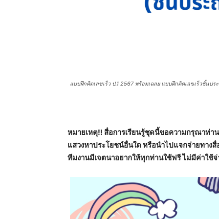
แบบฝึกคิดเลขเร็ว ป.1 2567 พร้อมเฉลย แบบฝึกคิดเลขเร็วชั้นประถม
หมายเหตุ!! สื่อการเรียนรู้ชุดนี้ขอความกรุณาท่
แสวงหาประโยชน์อื่นใด หรือนำไปแจกจ่ายทางสื่อ
ทีมงานมีเจตนาอยากให้ทุกท่านใช้ฟรี ไม่มีค่าใช้