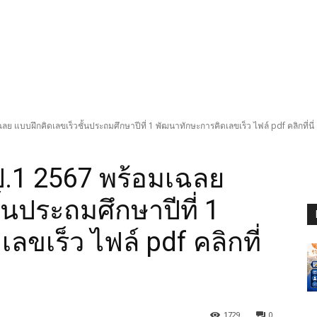
ย แบบฝึกคิดเลขเร็วชั้นประถมศึกษาปีที่ 1 พัฒนาทักษะการคิดเลขเร็ว ไฟล์ pdf คลิกที่นี่
ป.1 2567 พร้อมเฉลย
้นประถมศึกษาปีที่ 1
ขเร็ว ไฟล์ pdf คลิกที่
1729
0