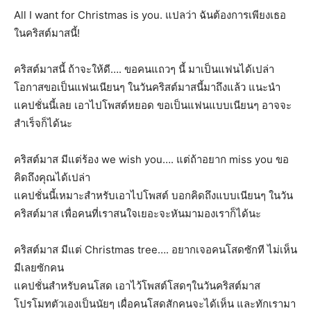
All I want for Christmas is you. แปลว่า ฉันต้องการเพียงเธอ
ในคริสต์มาสนี้!
คริสต์มาส​นี้ ถ้าจะให้ดี…. ขอคนแถวๆ​ นี้ มาเป็นแฟนได้เปล่า
โอกาสขอเป็นแฟนเนียนๆ ในวันคริสต์มาสนี้มาถึงแล้ว แนะนำ
แคปชั่นนี้เลย เอาไปโพสต์หยอด ขอเป็นแฟนแบบเนียนๆ อาจจะ
สำเร็จก็ได้นะ
คริสต์มาส​ มีแต่ร้อง​ we​ wish you…. แต่ถ้าอยาก​ miss​ you​ ขอ
คิดถึงคุณได้เปล่า
แคปชั่นนี้เหมาะสำหรับเอาไปโพสต์ บอกคิดถึงแบบเนียนๆ ในวัน
คริสต์มาส เพื่อคนที่เราสนใจเยอะจะหันมามองเราก็ได้นะ
คริสต์มาส​ มีแต่ Christmas tree…. อยากเจอคนโสดซักที ไม่เห็น
มีเลยซักคน
แคปชั่นสำหรับคนโสด เอาไว้โพสต์โสดๆในวันคริสต์มาส
โปรโมทตัวเองเป็นนัยๆ เผื่อคนโสดสักคนจะได้เห็น และทักเรามา