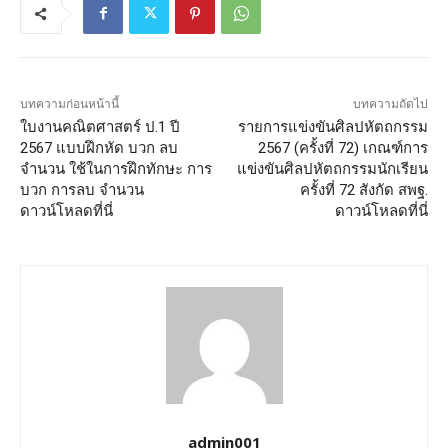
บทความก่อนหน้านี้
บทความถัดไป
ใบงานคณิตศาสตร์ ป.1 ปี
รายการแข่งขันศิลปหัตถกรรม
2567 แบบฝึกหัด บวก ลบ
2567 (ครั้งที่ 72) เกณฑ์การ
จำนวน ใช้ในการฝึกทักษะ การ
แข่งขันศิลปหัตถกรรมนักเรียน
บวก การลบ จำนวน
ครั้งที่ 72 สังกัด สพฐ.
ดาวน์โหลดที่นี่
ดาวน์โหลดที่นี่
admin001