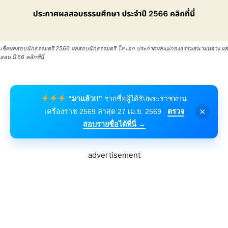
เช็คผลสอบนักธรรมตรี 2566 ผลสอบนักธรรมตรี โท เอก ประกาศผลแม่กองธรรมสนามหลวง ผล
สอบ ปี 66 คลิกที่นี่
"มาแล้ว!!"
รายชื่อผู้ได้รับพระราชทาน
×
เครื่องราช 2569 ล่าสุด 27 เม.ย. 2569
ตรวจ
สอบรายชื่อได้ที่นี่ →
advertisement