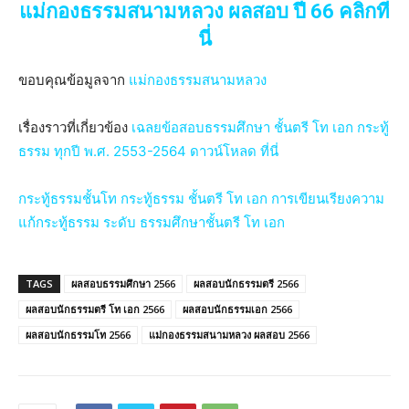
แม่กองธรรมสนามหลวง ผลสอบ ปี 66 คลิกที่
นี่
ขอบคุณข้อมูลจาก
แม่กองธรรมสนามหลวง
เรื่องราวที่เกี่ยวข้อง
เฉลยข้อสอบธรรมศึกษา ชั้นตรี โท เอก กระทู้
ธรรม ทุกปี พ.ศ. 2553-2564 ดาวน์โหลด ที่นี่
กระทู้ธรรมชั้นโท กระทู้ธรรม ชั้นตรี โท เอก การเขียนเรียงความ
แก้กระทู้ธรรม ระดับ ธรรมศึกษาชั้นตรี โท เอก
TAGS
ผลสอบธรรมศึกษา 2566
ผลสอบนักธรรมตรี 2566
ผลสอบนักธรรมตรี โท เอก 2566
ผลสอบนักธรรมเอก 2566
ผลสอบนักธรรมโท 2566
แม่กองธรรมสนามหลวง ผลสอบ 2566