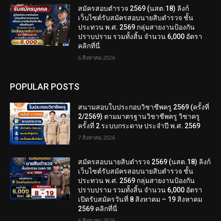
สมัครสอบตํารวจ 2569 (นสต.18) ลิงก์
เว็บไซต์รับสมัครสอบนายสิบตำรวจ ชั้น
ประทวน พ.ศ. 2569 กลุ่มสายงานป้องกัน
ปราบปราม รวมทั้งสิ้น จำนวน 6,000 อัตรา
คลิกที่นี่
6 สิงหาคม 2026
POPULAR POSTS
สนามสอบใบประกอบวิชาชีพครู 2569 (ครั้งที่
2/2569) ตามมาตรฐานวิชาชีพครู วิชาครู
ครั้งที่ 2 ระบบกระดาษ ประจำปี พ.ศ. 2569
7 สิงหาคม 2026
สมัครสอบนายสิบตำรวจ 2569 (นสต.18) ลิงก์
เว็บไซต์รับสมัครสอบนายสิบตำรวจ ชั้น
ประทวน พ.ศ. 2569 กลุ่มสายงานป้องกัน
ปราบปราม รวมทั้งสิ้น จำนวน 6,000 อัตรา
เปิดรับสมัครวันที่ 8 สิงหาคม – 19 สิงหาคม
2569 คลิกที่นี่
6 สิงหาคม 2026