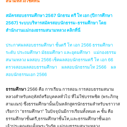
สนามหลวง เช็คที่นี่
สมัครสอบธรรมศึกษา 2567 นักธรม ตรี โท เอก (ปีการศึกษา
2567) ระบบบริหารสมัครสอบนักธรรม-ธรรมศึกษา โดย
สำนักงานแม่กองธรรมสนามหลวง คลิกที่นี่
ประกาศผลสอบธรรมศึกษา ชั้นตรี โท เอก 2566 ธรรมศึกษา
ระดับ ประถมศึกษา มัธยมศึกษา และอุดมศึกษา
แม่กองธรรม
สนามหลวง ผลสอบ 2566 เช็คผลสอบนักธรรมตรี โท เอก 66
ตรวจสอบผลสอบธรรมศึกษา
ผลสอบนักธรรมโท 2566
ผล
สอบนักธรรมเอก 2566
ธรรมศึกษา
2566 คือ การเรียน การสอน การสอบธรรมสนาม
หลวงสำหรับคฤหัสถ์หรือบุคคลทั่วไป ที่ไม่ใช่บรรพชิต (พระภิกษุ
สามเณร) ซึ่งธรรมศึกษานั้นเป็นหลักสูตรนักธรรมสำหรับฆราวาส
เรียกว่า “ธรรมศึกษา” ในปัจจุบันมีการเรียนทั้งหมด ๓ ชั้น คือ
ธรรมศึกษาชั้นตรี,ธรรมศึกษาชั้นโท,และธรรมศึกษาชั้นเอก
เจ้าประคุณสมเด็จพระวันรัต แม่กองธรรมสนามหลวง