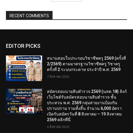
RECENT COMMENTS
EDITOR PICKS
สนามสอบใบประกอบวิชาชีพครู 2569 (ครั้งที่
2/2569) ตามมาตรฐานวิชาชีพครู วิชาครู
ครั้งที่ 2 ระบบกระดาษ ประจำปี พ.ศ. 2569
7 สิงหาคม 2026
สมัครสอบนายสิบตำรวจ 2569 (นสต.18) ลิงก์
เว็บไซต์รับสมัครสอบนายสิบตำรวจ ชั้น
ประทวน พ.ศ. 2569 กลุ่มสายงานป้องกัน
ปราบปราม รวมทั้งสิ้น จำนวน 6,000 อัตรา
เปิดรับสมัครวันที่ 8 สิงหาคม – 19 สิงหาคม
2569 คลิกที่นี่
6 สิงหาคม 2026