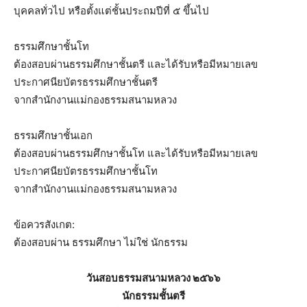
บุคคลทั่วไป หรือตั้งแต่ชั้นประถมปีที่ ๕ ขึ้นไป
ธรรมศึกษาชั้นโท
ต้องสอบผ่านธรรมศึกษาชั้นตรี และได้รับหรือมีหมายเลข
ประกาศนียบัตรธรรมศึกษาชั้นตรี
จากสำนักงานแม่กองธรรมสนามหลวง
ธรรมศึกษาชั้นเอก
ต้องสอบผ่านธรรมศึกษาชั้นโท และได้รับหรือมีหมายเลข
ประกาศนียบัตรธรรมศึกษาชั้นโท
จากสำนักงานแม่กองธรรมสนามหลวง
ข้อควรสังเกต:
ต้องสอบผ่าน ธรรมศึกษา ไม่ใช่ นักธรรม
วันสอบธรรมสนามหลวง ๒๕๖๖
นักธรรมชั้นตรี