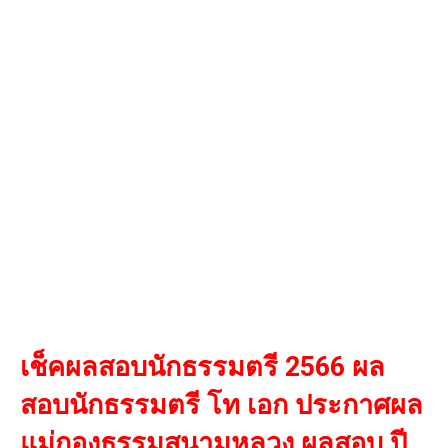
เช็คผลสอบนักธรรมตรี 2566 ผล
สอบนักธรรมตรี โท เอก ประกาศผล
แม่กองธรรมสนามหลวง ผลสอบ ปี