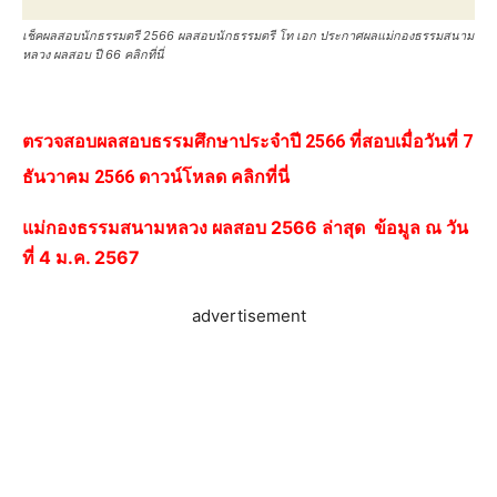
เช็คผลสอบนักธรรมตรี 2566 ผลสอบนักธรรมตรี โท เอก ประกาศผลแม่กองธรรมสนาม
หลวง ผลสอบ ปี 66 คลิกที่นี่
ตรวจสอบผลสอบธรรมศึกษาประจำปี 2566 ที่สอบเมื่อวันที่ 7
ธันวาคม 2566 ดาวน์โหลด คลิกที่นี่
แม่กองธรรมสนามหลวง ผลสอบ 2566 ล่าสุด ข้อมูล ณ วัน
ที่ 4 ม.ค. 2567
advertisement