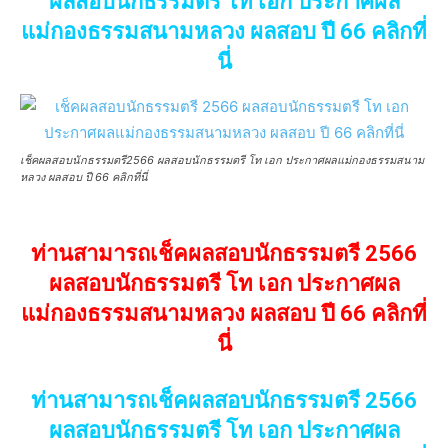
ผลสอบนักธรรมตรี โท เอก ประกาศผล
แม่กองธรรมสนามหลวง ผลสอบ ปี 66 คลิกที่
นี่
เช็คผลสอบนักธรรมตรี2566 ผลสอบนักธรรมตรี โท เอก ประกาศผลแม่กองธรรมสนาม
หลวง ผลสอบ ปี 66 คลิกที่นี่
ท่านสามารถเช็คผลสอบนักธรรมตรี 2566
ผลสอบนักธรรมตรี โท เอก ประกาศผล
แม่กองธรรมสนามหลวง ผลสอบ ปี 66 คลิกที่
นี่
ท่านสามารถเช็คผลสอบนักธรรมตรี 2566
ผลสอบนักธรรมตรี โท เอก ประกาศผล