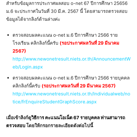
สำหรับข้อมูลการประกาศผลสอบ o-net 67 ปีการศึกษา 25656
ม.6 จะประกาศในวันที่ 30 มี.ค. 2567 นี้ โดยสามารถตรวจสอบ
ข้อมูลได้จากลิงก์ด้านล่างค่ะ
ตรวจสอบผลคะแนน o-net ม.6 ปีการศึกษา 2566 ราย
โรงเรียน คลิกลิงก์นี้ครับ
(รอประกาศผลวันที่ 29 มีนาคม
2567)
http://www.newonetresult.niets.or.th/AnnouncementW
eb/Login.aspx
ตรวจสอบผลคะแนน o-net ม.6 ปีการศึกษา 2566 รายบุคคล
คลิกลิงก์นี้ครับ
(รอประกาศผลวันที่ 29 มีนาคม 2567)
http://www.newonetresult.niets.or.th/Individualweb/no
tice/frEnquireStudentGraphScore.aspx
เมื่อเข้าลิงก์ดู
วิธีการ คะแนนโอเน็ต 67 รายบุคคล ท่านสามารถ
ตรวจสอบ
โดยให้กรอกรายละเอียดดังต่อไปนี้