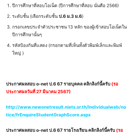
ปีการศึกษาที่สอบโอเน็ต (ปีการศึกษาที่สอบ นั่นคือ 2566)
ระดับชั้น (เลือกระดับชั้น
ป.6 ม.3 ม.6
)
กรอกเลขประจำตัวประชาชน 13 หลัก ของผู้เข้าสอบโอเน็ตใน
ปีการศึกษานั้นๆ
รหัสป้องกันที่แสดง (กรอกตามที่เห็นทั้งตัวพิมพ์เล็กและพิมพ์
ใหญ่ )
ประกาศผลสอบ o-net ป.6 67 รายบุคคล คลิกลิงก์นี้ครับ
(รอ
ประกาศผลวันที่ 27 มีนาคม 2567)
http://www.newonetresult.niets.or.th/Individualweb/no
tice/frEnquireStudentGraphScore.aspx
ประกาศผลสอบ o-net ป.6 67 รายโรงเรียน คลิกลิงก์นี้ครับ
(รอ