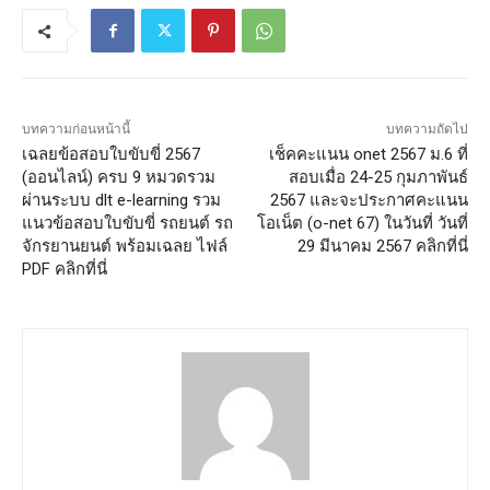
บทความก่อนหน้านี้
บทความถัดไป
เฉลยข้อสอบใบขับขี่ 2567
เช็คคะแนน onet 2567 ม.6 ที่
(ออนไลน์) ครบ 9 หมวดรวม
สอบเมื่อ 24-25 กุมภาพันธ์
ผ่านระบบ dlt e-learning รวม
2567 และจะประกาศคะแนน
แนวข้อสอบใบขับขี่ รถยนต์ รถ
โอเน็ต (o-net 67) ในวันที่ วันที่
จักรยานยนต์ พร้อมเฉลย ไฟล์
29 มีนาคม 2567 คลิกที่นี่
PDF คลิกที่นี่