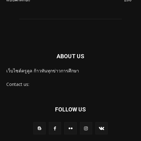
ABOUT US
เว็บไซต์ครูคูล ก้าวทันทุกข่าวการศึกษา
Contact us:
FOLLOW US