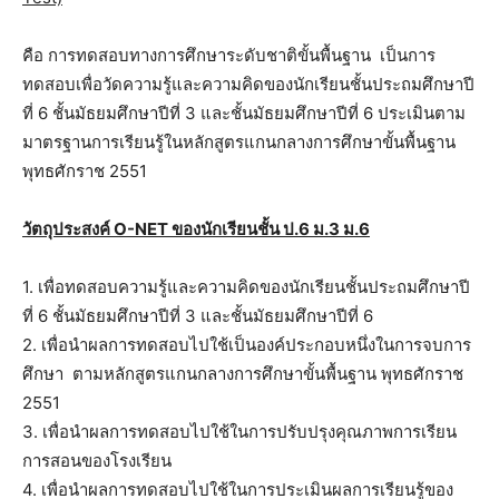
คือ การทดสอบทางการศึกษาระดับชาติขั้นพื้นฐาน เป็นการ
ทดสอบเพื่อวัดความรู้และความคิดของนักเรียนชั้นประถมศึกษาปี
ที่ 6 ชั้นมัธยมศึกษาปีที่ 3 และชั้นมัธยมศึกษาปีที่ 6 ประเมินตาม
มาตรฐานการเรียนรู้ในหลักสูตรแกนกลางการศึกษาขั้นพื้นฐาน
พุทธศักราช 2551
วัตถุประสงค์ O-NET ของนักเรียนชั้น ป.6 ม.3 ม.6
1. เพื่อทดสอบความรู้และความคิดของนักเรียนชั้นประถมศึกษาปี
ที่ 6 ชั้นมัธยมศึกษาปีที่ 3 และชั้นมัธยมศึกษาปีที่ 6
2. เพื่อนำผลการทดสอบไปใช้เป็นองค์ประกอบหนึ่งในการจบการ
ศึกษา ตามหลักสูตรแกนกลางการศึกษาขั้นพื้นฐาน พุทธศักราช
2551
3. เพื่อนำผลการทดสอบไปใช้ในการปรับปรุงคุณภาพการเรียน
การสอนของโรงเรียน
4. เพื่อนำผลการทดสอบไปใช้ในการประเมินผลการเรียนรู้ของ