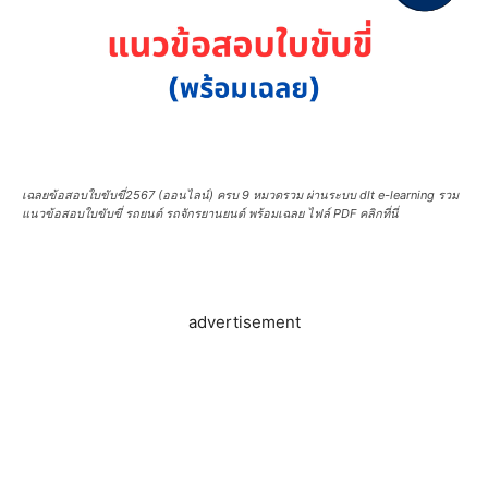
เฉลยข้อสอบใบขับขี่2567 (ออนไลน์) ครบ 9 หมวดรวม ผ่านระบบ dlt e-learning รวม
แนวข้อสอบใบขับขี่ รถยนต์ รถจักรยานยนต์ พร้อมเฉลย ไฟล์ PDF คลิกที่นี่
advertisement