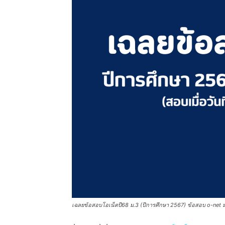
เฉลยข้อสอบโอเน็ตปี68 ม.3 (ปีการศึกษา 2567) ข้อสอบ o-net ม.3