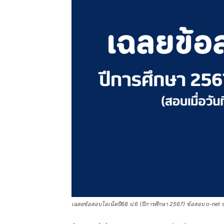
เฉลยข้อสอบโอเน็ตปี68 ป.6 (ปีการศึกษา 2567) ข้อสอบ o-net ป.6