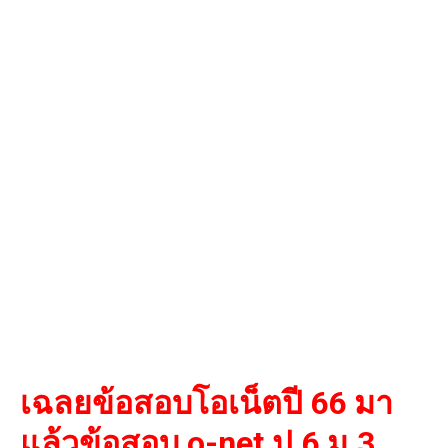
เฉลยข้อสอบโอเน็ตปี 66 มา
แล้วข้อสอบ o-net ป.6 ม.3