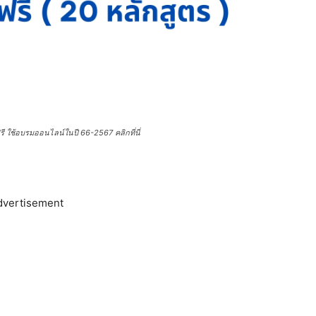
 ใช้อบรมออนไลน์ในปี 66-2567 คลิกที่นี่
dvertisement