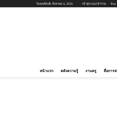
วันพฤหัสบดี, สิงหาคม 6, 2026
เข้าสู่ระบบ/เข้าร่วม
Buy
หน้าแรก
คลังความรู้
งานครู
สื่อการ