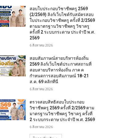
สอบใบประกอบวิชาชีพครู 2569
(2/2569) ลิงก์เว็บไซต์รับสมัครสอบ
ใบประกอบวิชาชีพครู ครั้งที่ 2/2569
ตามมาตรฐานวิชาชีพครู วิชาครู
ครั้งที่ 2 ระบบกระดาษ ประจำปี พ.ศ.
2569
6 สิงหาคม 2026
สอบสัมภาษณ์สายบริหารท้องถิ่น
2569 ลิงก์เว็บไซต์ประกาศสถานที่
สอบสายบริหารท้องถิ่น ภาค ค
กำหนดการสอบสัมภาษณ์ 18-21
ส.ค. 69 คลิกที่นี่
6 สิงหาคม 2026
ตรวจสอบสิทธิสอบใบประกอบ
วิชาชีพครู 2569 ครั้งที่ 2/2569 ตาม
มาตรฐานวิชาชีพครู วิชาครู ครั้งที่
2 ระบบกระดาษ ประจำปี พ.ศ. 2569
6 สิงหาคม 2026