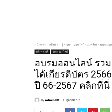
หน้าแรก
คลังความรู้
อบรมออนไลน์ รวมหลักสูตรอบรมออนไล
คลังความรู้
อบรมออนไลน์
อบรมออนไลน์ รวม
ได้เกียรติบัตร 25
ปี 66-2567 คลิกที่นี่
By
admin001
19 ตุลาคม 2023