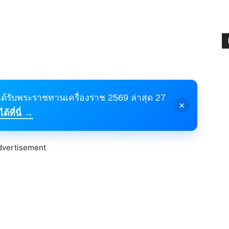
้ได้รับพระราชทานเครื่องราช 2569 ล่าสุด 27
×
้ที่นี่ →
dvertisement