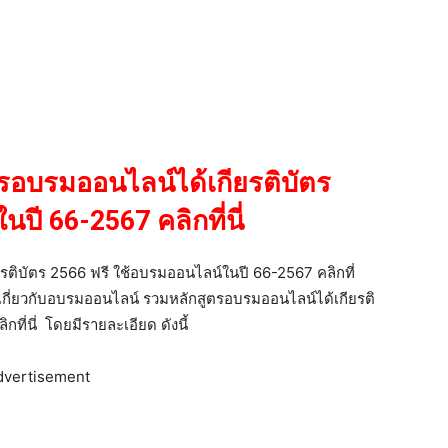
อบรมออนไลน์ได้เกียรติบัตร
ปี 66-2567 คลิกที่นี่
ติบัตร 2566 ฟรี ใช้อบรมออนไลน์ในปี 66-2567 คลิกที่
วเกี่ยวกับอบรมออนไลน์ รวมหลักสูตรอบรมออนไลน์ได้เกียรติ
ี่นี่ โดยมีรายละเอียด ดังนี้
dvertisement