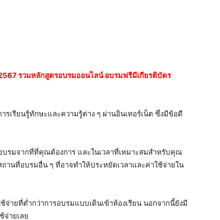
 2567 รวมหลักสูตรอบรมออนไลน์ อบรมฟรีมีเกียรติบัตร
รเรียนรู้ทักษะและความรู้ต่าง ๆ ผ่านอินเทอร์เน็ต ซึ่งมีข้อดี
บรมจากที่ที่คุณต้องการ และในเวลาที่เหมาะสมสำหรับคุณ
ถานที่อบรมอื่น ๆ ที่อาจทำให้ประหยัดเวลาและค่าใช้จ่ายใน
ช้จ่ายที่ต่ำกว่าการอบรมแบบเดินเข้าห้องเรียน นอกจากนี้ยังมี
ช้จ่ายเลย