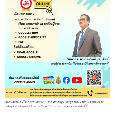
อบรมออนไลน์ได้เกียรติบัตร2568 จาก ศธ สพฐ (หลักสูตรพัฒนาทักษะดิจิทัล AI 12
หลักสูตร) หลักสูตรที่ 9 ระบบ Cloud กับ การ code อย่างง่าย คลิกที่นี่