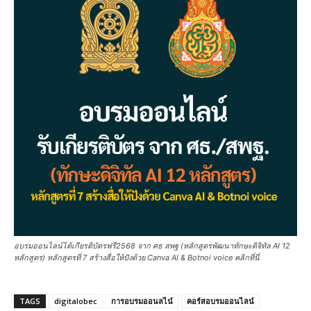
อบรมออนไลน์ได้เกียรติบัตรฟรี2568 จาก ศธ สพฐ (หลักสูตรพัฒนาทักษะดิจิทัล AI 12
หลักสูตร) หลักสูตรที่ 7 สร้างสื่อให้ปังด้วย Canva AI & Botnoi voice คลิกที่นี่
TAGS
digitalobec
การอบรมออนลไน์
คอร์สอบรมออนไลน์