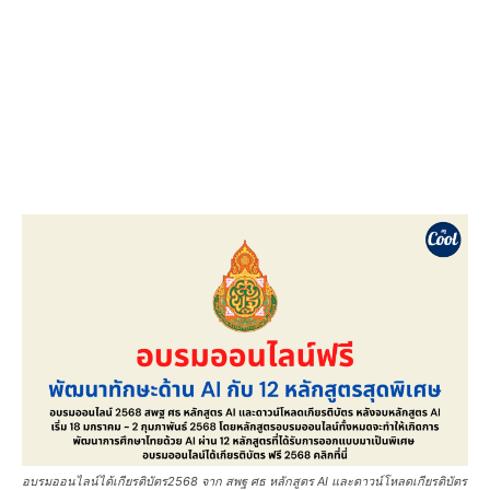
อบรมออนไลน์ได้เกียรติบัตร2568 จาก สพฐ ศธ หลักสูตร AI และดาวน์โหลดเกียรติบัตร