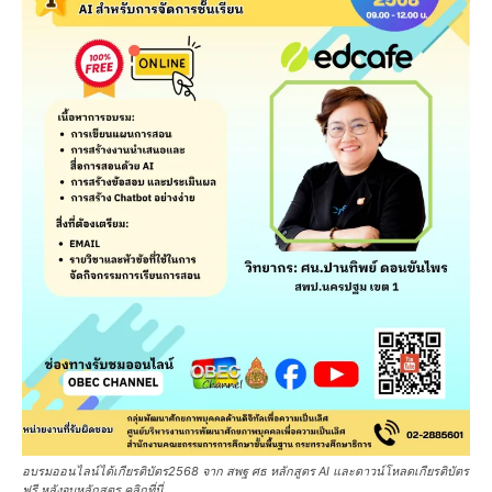
อบรมออนไลน์ได้เกียรติบัตร2568 จาก สพฐ ศธ หลักสูตร AI และดาวน์โหลดเกียรติบัตร
ฟรี หลังจบหลักสูตร คลิกที่นี่