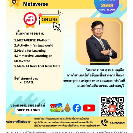
อบรมออนไลน์ได้เกียรติบัตร2568 จาก สพฐ ศธ หลักสูตร AI และดาวน์โหลดเกียรติบัตร