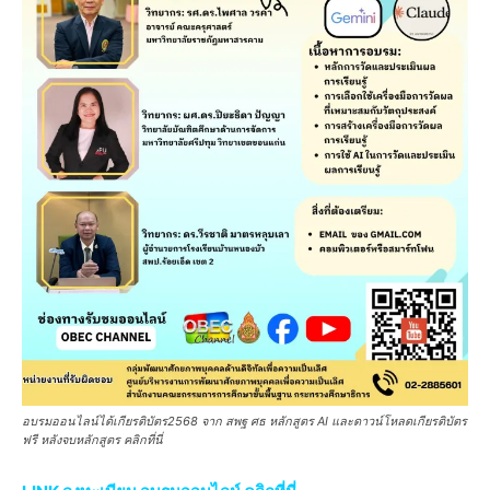
อบรมออนไลน์ได้เกียรติบัตร2568 จาก สพฐ ศธ หลักสูตร AI และดาวน์โหลดเกียรติบัตร
ฟรี หลังจบหลักสูตร คลิกที่นี่