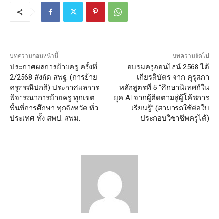
บทความก่อนหน้านี้
บทความถัดไป
ประกาศผลการย้ายครู ครั้งที่
อบรมครูออนไลน์ 2568 ได้
2/2568 สังกัด สพฐ. (การย้าย
เกียรติบัตร จาก คุรุสภา
ครูกรณีปกติ) ประกาศผลการ
หลักสูตรที่ 5 “ศึกษานิเทศก์ใน
พิจารณาการย้ายครู ทุกเขต
ยุค AI จากผู้ติดตามสู่ผู้โค้ชการ
พื้นที่การศึกษา ทุกจังหวัด ทั่ว
เรียนรู้” (สามารถใช้ต่อใบ
ประเทศ ทั้ง สพป. สพม.
ประกอบวิชาชีพครูได้)