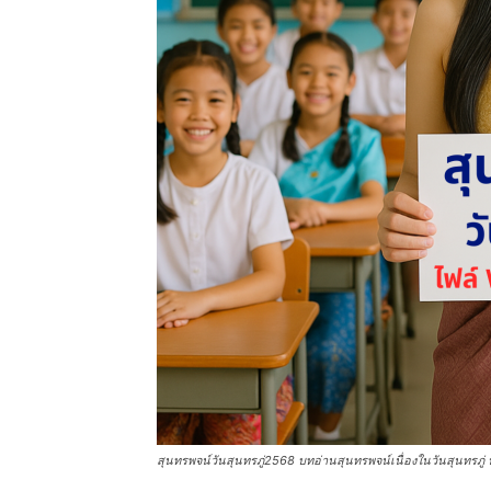
สุนทรพจน์วันสุนทรภู่2568 บทอ่านสุนทรพจน์เนื่องในวันสุนทรภู่ 