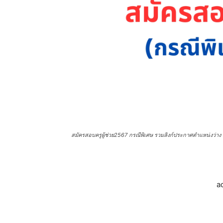
สมัครสอบครูผู้ช่วย2567 กรณีพิเศษ รวมลิงก์ประกาศตำแหน่งว่าง สอบค
a