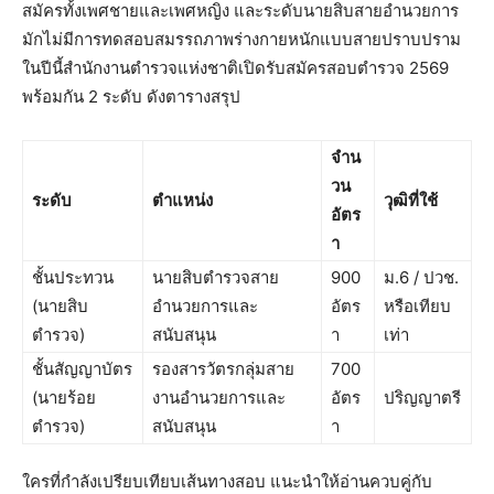
สมัครทั้งเพศชายและเพศหญิง และระดับนายสิบสายอำนวยการ
มักไม่มีการทดสอบสมรรถภาพร่างกายหนักแบบสายปราบปราม
ในปีนี้สำนักงานตำรวจแห่งชาติเปิดรับสมัครสอบตำรวจ 2569
พร้อมกัน 2 ระดับ ดังตารางสรุป
จำน
วน
ระดับ
ตำแหน่ง
วุฒิที่ใช้
อัตร
า
ชั้นประทวน
นายสิบตำรวจสาย
900
ม.6 / ปวช.
(นายสิบ
อำนวยการและ
อัตร
หรือเทียบ
ตำรวจ)
สนับสนุน
า
เท่า
ชั้นสัญญาบัตร
รองสารวัตรกลุ่มสาย
700
(นายร้อย
งานอำนวยการและ
อัตร
ปริญญาตรี
ตำรวจ)
สนับสนุน
า
ใครที่กำลังเปรียบเทียบเส้นทางสอบ แนะนำให้อ่านควบคู่กับ