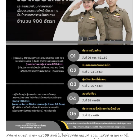
สมัครตํารวจอํานวยการ2569 ลิงก์เว็บไซต์รับสมัครสอบตํารวจนายสิบอํานวยการ (ชั้น