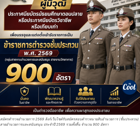
สมัครตํารวจอํานวยการ 2569 ลิงก์เว็บไซต์รับสมัครสอบตํารวจนายสิบอํานวยการ (ชั้นประทวน)
สายอำนวยการและสนับสนุน ประจำปี 2569 รวมทั้งสิ้น จำนวน 900 อัตรา