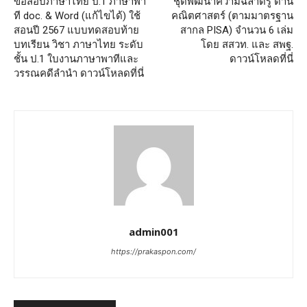
ข้อสอบภาษาไทย ป.1 ภาษาพา
ชุดพัฒนาความฉลาดรู้ ด้าน
ที doc. & Word (แก้ไขได้) ใช้
คณิตศาสตร์ (ตามมาตรฐาน
สอนปี 2567 แบบทดสอบท้าย
สากล PISA) จำนวน 6 เล่ม
บทเรียน วิชา ภาษาไทย ระดับ
โดย สสวท. และ สพฐ.
ชั้น ป.1 ใบงานภาษาพาทีและ
ดาวน์โหลดที่นี่
วรรณคดีลำนำ ดาวน์โหลดที่นี่
admin001
https://prakaspon.com/