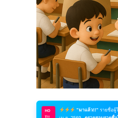
"มาแล้ว!!"
รายชื่อผู
HO
T!!
เม.ย. 2569
ตรวจสอบรายชื่อได