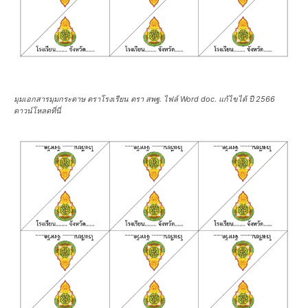
มุมเอกสารมุมกระดาษ ตราโรงเรียน ตรา สพฐ. ไฟล์ Word doc. แก้ไขได้ ปี 2566
ดาวน์โหลดที่นี่