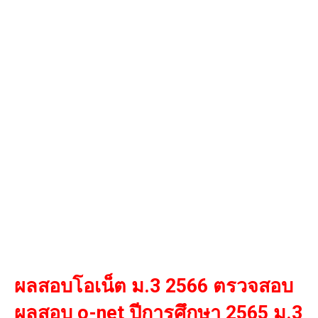
ผลสอบโอเน็ต ม.3 2566 ตรวจสอบ
ผลสอบ o-net ปีการศึกษา 2565 ม.3