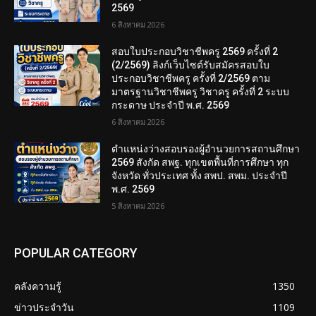
2569
6 สิงหาคม 2026
สอบใบประกอบวิชาชีพครู 2569 ครั้งที่ 2
(2/2569) ลิงก์เว็บไซต์รับสมัครสอบใบ
ประกอบวิชาชีพครู ครั้งที่ 2/2569 ตาม
มาตรฐานวิชาชีพครู วิชาครู ครั้งที่ 2 ระบบ
กระดาษ ประจำปี พ.ศ. 2569
6 สิงหาคม 2026
ตำแหน่งว่างสอบรองผู้อำนวยการสถานศึกษา
2569 สังกัด สพฐ. ทุกเขตพื้นที่การศึกษา ทุก
จังหวัด ทั่วประเทศ ทั้ง สพป. สพม. ประจำปี
พ.ศ. 2569
5 สิงหาคม 2026
POPULAR CATEGORY
คลังความรู้
1350
ข่าวประจำวัน
1109