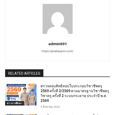
admin001
https://prakaspon.com/
RELATED ARTICLES
ตรวจสอบสิทธิสอบใบประกอบวิชาชีพครู
2569 ครั้งที่ 2/2569 ตามมาตรฐานวิชาชีพครู
วิชาครู ครั้งที่ 2 ระบบกระดาษ ประจำปี พ.ศ.
2569
ข่าวการศึกษา
6 สิงหาคม 2026