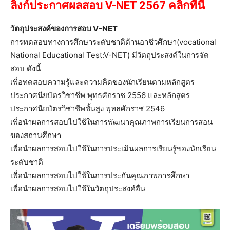
ลิงก์ประกาศผลสอบ V-NET 2567 คลิกที่นี่
วัตถุประสงค์ของการสอบ V-NET
การทดสอบทางการศึกษาระดับชาติด้านอาชีวศึกษา(vocational
National Educational Test:V-NET) มีวัตถุประสงค์ในการจัด
สอบ ดังนี้
เพื่อทดสอบความรู้และความคิดของนักเรียนตามหลักสูตร
ประกาศนียบัตรวิชาชีพ พุทธศักราช 2556 และหลักสูตร
ประกาศนียบัตรวิชาชีพชั้นสูง พุทธศักราช 2546
เพื่อนำผลการสอบไปใช้ในการพัฒนาคุณภาพการเรียนการสอน
ของสถานศึกษา
เพื่อนำผลการสอบไปใช้ในการประเมินผลการเรียนรู้ของนักเรียน
ระดับชาติ
เพื่อนำผลการสอบไปใช้ในการประกันคุณภาพการศึกษา
เพื่อนำผลการสอบไปใช้ในวัตถุประสงค์อื่น