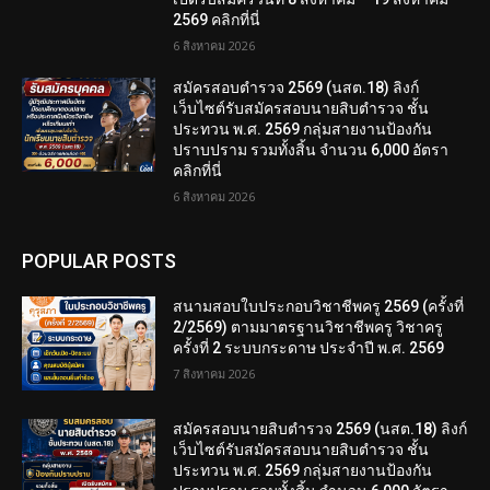
2569 คลิกที่นี่
6 สิงหาคม 2026
สมัครสอบตํารวจ 2569 (นสต.18) ลิงก์
เว็บไซต์รับสมัครสอบนายสิบตำรวจ ชั้น
ประทวน พ.ศ. 2569 กลุ่มสายงานป้องกัน
ปราบปราม รวมทั้งสิ้น จำนวน 6,000 อัตรา
คลิกที่นี่
6 สิงหาคม 2026
POPULAR POSTS
สนามสอบใบประกอบวิชาชีพครู 2569 (ครั้งที่
2/2569) ตามมาตรฐานวิชาชีพครู วิชาครู
ครั้งที่ 2 ระบบกระดาษ ประจำปี พ.ศ. 2569
7 สิงหาคม 2026
สมัครสอบนายสิบตำรวจ 2569 (นสต.18) ลิงก์
เว็บไซต์รับสมัครสอบนายสิบตำรวจ ชั้น
ประทวน พ.ศ. 2569 กลุ่มสายงานป้องกัน