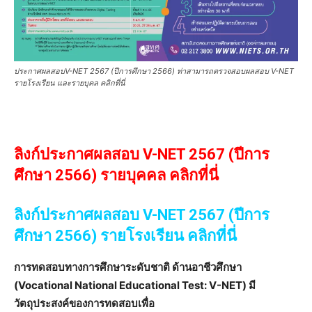
ประกาศผลสอบV-NET 2567 (ปีการศึกษา 2566) ท่าสามารถตรวจสอบผลสอบ V-NET
รายโรงเรียน และรายบุคล คลิกที่นี่
ลิงก์ประกาศผลสอบ V-NET 2567 (ปีการ
ศึกษา 2566) รายบุคคล คลิกที่นี่
ลิงก์ประกาศผลสอบ V-NET 2567 (ปีการ
ศึกษา 2566) รายโรงเรียน คลิกที่นี่
การทดสอบทางการศึกษาระดับชาติ ด้านอาชีวศึกษา
(Vocational National Educational Test: V-NET) มี
วัตถุประสงค์ของการทดสอบเพื่อ