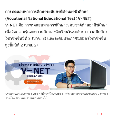
การทดสอบทางการศึกษาระดับชาติด้านอาชีวศึกษา
(Vocational National Educational Test : V-NET)
V-NET
คือ การทดสอบทางการศึกษาระดับชาติด้านอาชีวศึกษา
เพื่อวัดความรู้และความคิดของนักเรียนในระดับประกาศนียบัตร
วิชาชีพชั้นปีที่ 3 (ปวช. 3) และระดับประกาศนียบัตรวิชาชีพชั้น
สูงชั้นปีที่ 2 (ปวส. 2)
ประกาศผลสอบV-NET 2567 (ปีการศึกษา 2566) ท่าสามารถตรวจสอบผลสอบ V-NET
รายโรงเรียน และรายบุคล คลิกที่นี่