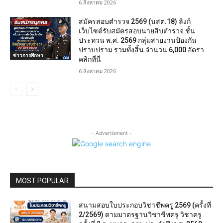
6 สิงหาคม 2026
สมัครสอบตํารวจ 2569 (นสต.18) ลิงก์
เว็บไซต์รับสมัครสอบนายสิบตำรวจ ชั้น
ประทวน พ.ศ. 2569 กลุ่มสายงานป้องกัน
ปราบปราม รวมทั้งสิ้น จำนวน 6,000 อัตรา
ข่าวการศึกษา
คลิกที่นี่
6 สิงหาคม 2026
- Advertisment -
MOST POPULAR
สนามสอบใบประกอบวิชาชีพครู 2569 (ครั้งที่
2/2569) ตามมาตรฐานวิชาชีพครู วิชาครู