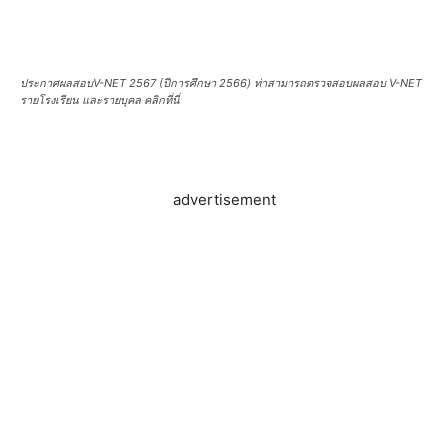
ประกาศผลสอบV-NET 2567 (ปีการศึกษา 2566) ท่าสามารถตรวจสอบผลสอบ V-NET
รายโรงเรียน และรายบุคล คลิกที่นี่
advertisement