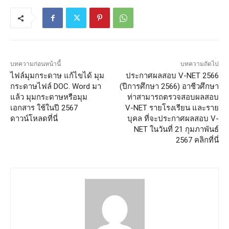
บทความก่อนหน้านี้
บทความถัดไป
ไฟล์มุมกระดาษ แก้ไขได้ มุม
ประกาศผลสอบ V-NET 2566
กระดาษไฟล์ DOC. Word มา
(ปีการศึกษา 2566) อาชีวศึกษา
แล้ว มุมกระดาษหรือมุม
ท่าสามารถตรวจสอบผลสอบ
เอกสาร ใช้ในปี 2567
V-NET รายโรงเรียน และราย
ดาวน์โหลดที่นี่
บุคล ที่จะประกาศผลสอบ V-
NET ในวันที่ 21 กุมภาพันธ์
2567 คลิกที่นี่