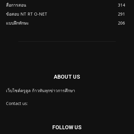
สื่อการสอน
314
ข้อสอบ NT RT O-NET
291
แบบฝึกทักษะ
206
ABOUT US
เว็บไซต์ครูคูล ก้าวทันทุกข่าวการศึกษา
Contact us:
FOLLOW US