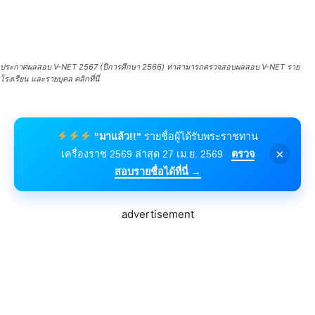
ประกาศผลสอบ V-NET 2567 (ปีการศึกษา 2566) ท่าสามารถตรวจสอบผลสอบ V-NET ราย
โรงเรียน และรายบุคล คลิกที่นี่
"มาแล้ว!!"
รายชื่อผู้ได้รับพระราชทาน
×
เครื่องราช 2569 ล่าสุด 27 เม.ย. 2569
ตรวจ
สอบรายชื่อได้ที่นี่ →
advertisement