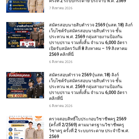
ครั้งที่ 2 ระบบกระดาษ ประจำปี พ.ศ. 2569
7 สิงหาคม 2026
สมัครสอบนายสิบตำรวจ 2569 (นสต.18) ลิงก์
เว็บไซต์รับสมัครสอบนายสิบตำรวจ ชั้น
ประทวน พ.ศ. 2569 กลุ่มสายงานป้องกัน
ปราบปราม รวมทั้งสิ้น จำนวน 6,000 อัตรา
เปิดรับสมัครวันที่ 8 สิงหาคม – 19 สิงหาคม
2569 คลิกที่นี่
6 สิงหาคม 2026
สมัครสอบตํารวจ 2569 (นสต.18) ลิงก์
เว็บไซต์รับสมัครสอบนายสิบตำรวจ ชั้น
ประทวน พ.ศ. 2569 กลุ่มสายงานป้องกัน
ปราบปราม รวมทั้งสิ้น จำนวน 6,000 อัตรา
คลิกที่นี่
6 สิงหาคม 2026
ตรวจสอบสิทธิ์ใบประกอบวิชาชีพครู 2569
(ครั้งที่ 2/2569) ตามมาตรฐานวิชาชีพครู
วิชาครู ครั้งที่ 2 ระบบกระดาษ ประจำปี พ.ศ.
2569