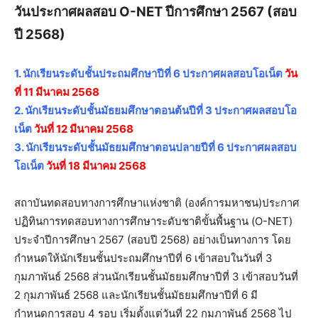
วันประกาศผลสอบ O-NET ปีการศึกษา 2567 (สอบ
ปี 2568)
1. นักเรียนระดับชั้นประถมศึกษาปีที่ 6 ประกาศผลสอบโอเน็ต
วัน
ที่ 11 มีนาคม 2568
2. นักเรียนระดับชั้นมัธยมศึกษาตอนต้นปีที่ 3 ประกาศผลสอบโอ
เน็ต
วันที่ 12 มีนาคม 2568
3. นักเรียนระดับชั้นมัธยมศึกษาตอนปลายปีที่ 6 ประกาศผลสอบ
โอเน็ต
วันที่ 18 มีนาคม 2568
สถาบันทดสอบทางการศึกษาแห่งชาติ (องค์การมหาชน)ประกาศ
ปฏิทินการทดสอบทางการศึกษาระดับชาติขั้นพื้นฐาน (O-NET)
ประจำปีการศึกษา 2567 (สอบปี 2568) อย่างเป็นทางการ โดย
กำหนดให้นักเรียนชั้นประถมศึกษาปีที่ 6 เข้าสอบในวันที่ 3
กุมภาพันธ์ 2568 ส่วนนักเรียนชั้นมัธยมศึกษาปีที่ 3 เข้าสอบวันที่
2 กุมภาพันธ์ 2568 และนักเรียนชั้นมัธยมศึกษาปีที่ 6 มี
กำหนดการสอบ 4 รอบ เริ่มตั้งแต่วันที่ 22 กุมภาพันธ์ 2568 ไป