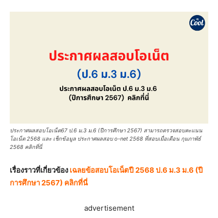
ประกาศผลสอบโอเน็ต67 ป.6 ม.3 ม.6 (ปีการศึกษา 2567) สามารถตรวจสอบคะแนน
โอเน็ต 2568 และ เช็กข้อมูล ประกาศผลสอบ o-net 2568 ที่สอบเมื่อเดือน กุมภาพัธ์
2568 คลิกที่นี่
เรื่องราวที่เกี่ยวข้อง
เฉลยข้อสอบโอเน็ตปี 2568 ป.6 ม.3 ม.6 (ปี
การศึกษา 2567) คลิกที่นี่
advertisement