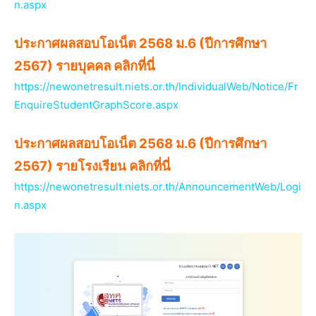
n.aspx
ประกาศผลสอบโอเน็ต 2568 ม.6 (ปีการศึกษา
2567) รายบุคคล คลิกที่นี่
https://newonetresult.niets.or.th/IndividualWeb/Notice/Fr
EnquireStudentGraphScore.aspx
ประกาศผลสอบโอเน็ต 2568 ม.6 (ปีการศึกษา
2567) รายโรงเรียน คลิกที่นี่
https://newonetresult.niets.or.th/AnnouncementWeb/Logi
n.aspx