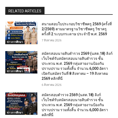
RELATED ARTICLES
สนามสอบใบประกอบวิชาชีพครู 2569 (ครั้งที่
2/2569) ตามมาตรฐานวิชาชีพครู วิชาครู
ครั้งที่ 2 ระบบกระดาษ ประจำปี พ.ศ. 2569
7 สิงหาคม 2026
ข่าวการศึกษา
สมัครสอบนายสิบตำรวจ 2569 (นสต.18) ลิงก์
เว็บไซต์รับสมัครสอบนายสิบตำรวจ ชั้น
ประทวน พ.ศ. 2569 กลุ่มสายงานป้องกัน
ปราบปราม รวมทั้งสิ้น จำนวน 6,000 อัตรา
ข่าวการศึกษา
เปิดรับสมัครวันที่ 8 สิงหาคม – 19 สิงหาคม
2569 คลิกที่นี่
6 สิงหาคม 2026
สมัครสอบตํารวจ 2569 (นสต.18) ลิงก์
เว็บไซต์รับสมัครสอบนายสิบตำรวจ ชั้น
ประทวน พ.ศ. 2569 กลุ่มสายงานป้องกัน
ปราบปราม รวมทั้งสิ้น จำนวน 6,000 อัตรา
ข่าวการศึกษา
คลิกที่นี่