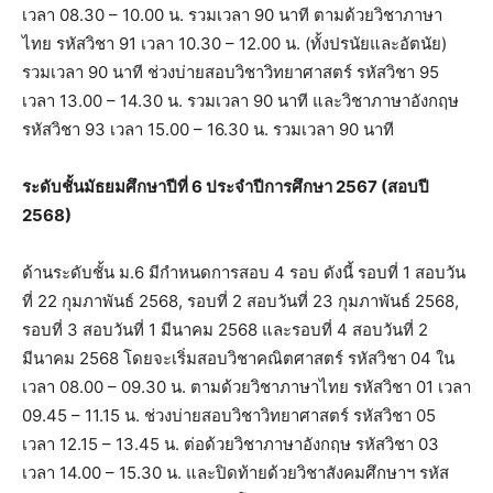
เวลา 08.30 – 10.00 น. รวมเวลา 90 นาที ตามด้วยวิชาภาษา
ไทย รหัสวิชา 91 เวลา 10.30 – 12.00 น. (ทั้งปรนัยและอัตนัย)
รวมเวลา 90 นาที ช่วงบ่ายสอบวิชาวิทยาศาสตร์ รหัสวิชา 95
เวลา 13.00 – 14.30 น. รวมเวลา 90 นาที และวิชาภาษาอังกฤษ
รหัสวิชา 93 เวลา 15.00 – 16.30 น. รวมเวลา 90 นาที
ระดับชั้นมัธยมศึกษาปีที่ 6 ประจำปีการศึกษา 2567 (สอบปี
2568)
ด้านระดับชั้น ม.6 มีกำหนดการสอบ 4 รอบ ดังนี้ รอบที่ 1 สอบวัน
ที่ 22 กุมภาพันธ์ 2568, รอบที่ 2 สอบวันที่ 23 กุมภาพันธ์ 2568,
รอบที่ 3 สอบวันที่ 1 มีนาคม 2568 และรอบที่ 4 สอบวันที่ 2
มีนาคม 2568 โดยจะเริ่มสอบวิชาคณิตศาสตร์ รหัสวิชา 04 ใน
เวลา 08.00 – 09.30 น. ตามด้วยวิชาภาษาไทย รหัสวิชา 01 เวลา
09.45 – 11.15 น. ช่วงบ่ายสอบวิชาวิทยาศาสตร์ รหัสวิชา 05
เวลา 12.15 – 13.45 น. ต่อด้วยวิชาภาษาอังกฤษ รหัสวิชา 03
เวลา 14.00 – 15.30 น. และปิดท้ายด้วยวิชาสังคมศึกษาฯ รหัส