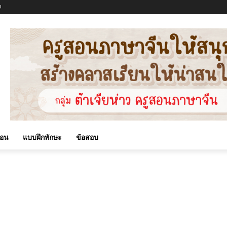
!
สอน
แบบฝึกทักษะ
ข้อสอบ