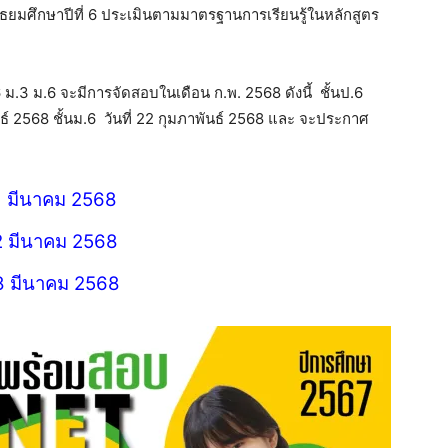
นมัธยมศึกษาปีที่ 6 ประเมินตามมาตรฐานการเรียนรู้ในหลักสูตร
ม.3 ม.6 จะมีการจัดสอบในเดือน ก.พ. 2568 ดังนี้ ชั้นป.6
พันธ์ 2568 ชั้นม.6 วันที่ 22 กุมภาพันธ์ 2568 และ จะประกาศ
1 มีนาคม 2568
2 มีนาคม 2568
8 มีนาคม 2568