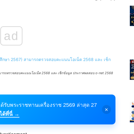
ad
ามารถตรวจสอบคะแนนโอเน็ต 2568 และ เช็กข้อมูล ประกาศผลสอบ o-net 2568
้ได้รับพระราชทานเครื่องราช 2569 ล่าสุด 27
×
้ที่นี่ →