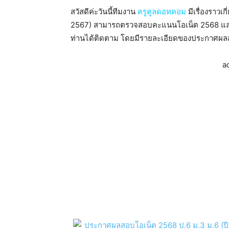
สวัสดีค่ะวันนี้ทีมงาน
ครูคูลดอทคอม
มีเรื่องราวเ
2567) สามารถตรวจสอบคะแนนโอเน็ต 2568 และ เช
ท่านได้ติดตาม โดยมีรายละเอียดของประกาศผลสอบ
a