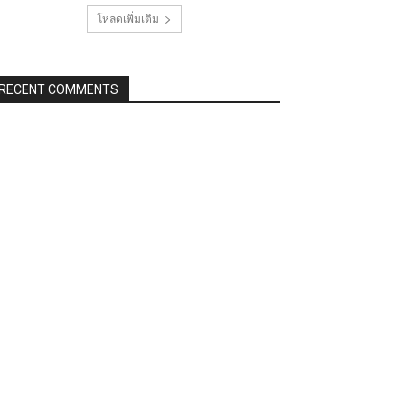
โหลดเพิ่มเติม
RECENT COMMENTS