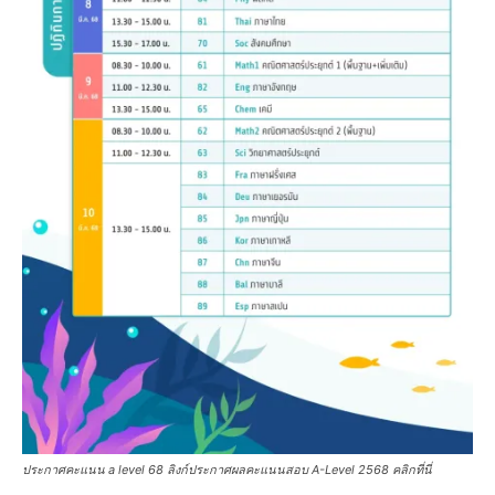
ประกาศคะแนน a level 68 ลิงก์ประกาศผลคะแนนสอบ A-Level 2568 คลิกที่นี่