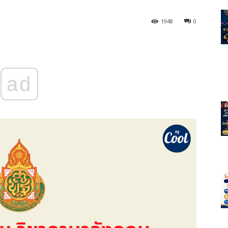
1948
0
ad