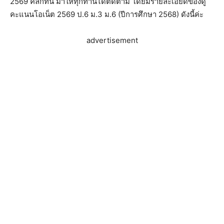
2569 คลิกที่นี่ มาให้ทุกท่านได้ติดตาม โดยมีรายละเอียดของดู
คะแนนโอเน็ต 2569 ป.6 ม.3 ม.6 (ปีการศึกษา 2568) ดังนี้ค่ะ
advertisement