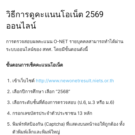
วิธีการดูคะแนนโอเน็ต 2569
ออนไลน์
การตรวจสอบผลคะแนน O-NET รายบุคคลสามารถทำได้ผ่าน
ระบบออนไลน์ของ สทศ. โดยมีขั้นตอนดังนี้
ขั้นตอนการเช็คคะแนนโอเน็ต
เข้าเว็บไซต์
http://www.newonetresult.niets.or.th
เลือกปีการศึกษา เลือก “2568”
เลือกระดับชั้นที่ต้องการตรวจสอบ (ป.6, ม.3 หรือ ม.6)
กรอกเลขบัตรประจำตัวประชาชน 13 หลัก
พิมพ์รหัสป้องกัน (Captcha) ที่แสดงบนหน้าจอให้ถูกต้อง ทั้ง
ตัวพิมพ์เล็กและพิมพ์ใหญ่