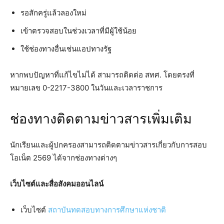
รอสักครู่แล้วลองใหม่
เข้าตรวจสอบในช่วงเวลาที่มีผู้ใช้น้อย
ใช้ช่องทางอื่นเช่นแอปทางรัฐ
หากพบปัญหาที่แก้ไขไม่ได้ สามารถติดต่อ สทศ. โดยตรงที่
หมายเลข 0-2217-3800 ในวันและเวลาราชการ
ช่องทางติดตามข่าวสารเพิ่มเติม
นักเรียนและผู้ปกครองสามารถติดตามข่าวสารเกี่ยวกับการสอบ
โอเน็ต 2569 ได้จากช่องทางต่างๆ
เว็บไซต์และสื่อสังคมออนไลน์
เว็บไซต์
สถาบันทดสอบทางการศึกษาแห่งชาติ