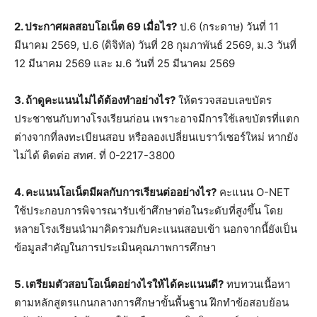
2. ประกาศผลสอบโอเน็ต 69 เมื่อไร?
ป.6 (กระดาษ) วันที่ 11
มีนาคม 2569, ป.6 (ดิจิทัล) วันที่ 28 กุมภาพันธ์ 2569, ม.3 วันที่
12 มีนาคม 2569 และ ม.6 วันที่ 25 มีนาคม 2569
3. ถ้าดูคะแนนไม่ได้ต้องทำอย่างไร?
ให้ตรวจสอบเลขบัตร
ประชาชนกับทางโรงเรียนก่อน เพราะอาจมีการใช้เลขบัตรที่แตก
ต่างจากที่ลงทะเบียนสอบ หรือลองเปลี่ยนเบราว์เซอร์ใหม่ หากยัง
ไม่ได้ ติดต่อ สทศ. ที่ 0-2217-3800
4. คะแนนโอเน็ตมีผลกับการเรียนต่ออย่างไร?
คะแนน O-NET
ใช้ประกอบการพิจารณารับเข้าศึกษาต่อในระดับที่สูงขึ้น โดย
หลายโรงเรียนนำมาคิดรวมกับคะแนนสอบเข้า นอกจากนี้ยังเป็น
ข้อมูลสำคัญในการประเมินคุณภาพการศึกษา
5. เตรียมตัวสอบโอเน็ตอย่างไรให้ได้คะแนนดี?
ทบทวนเนื้อหา
ตามหลักสูตรแกนกลางการศึกษาขั้นพื้นฐาน ฝึกทำข้อสอบย้อน