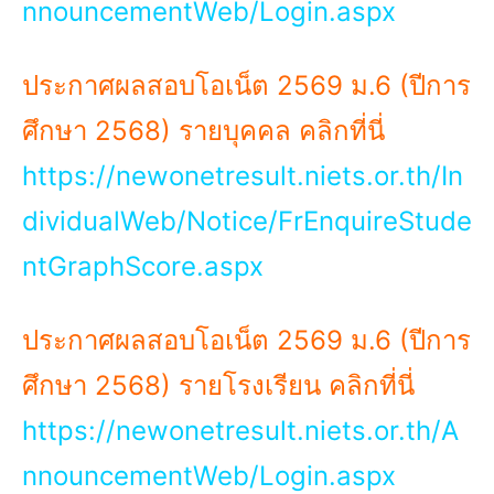
nnouncementWeb/Login.aspx
ประกาศผลสอบโอเน็ต 2569 ม.6 (ปีการ
ศึกษา 2568) รายบุคคล คลิกที่นี่
https://newonetresult.niets.or.th/In
dividualWeb/Notice/FrEnquireStude
ntGraphScore.aspx
ประกาศผลสอบโอเน็ต 2569 ม.6 (ปีการ
ศึกษา 2568) รายโรงเรียน คลิกที่นี่
https://newonetresult.niets.or.th/A
nnouncementWeb/Login.aspx