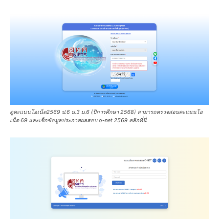
ดูคะแนนโอเน็ต2569 ป.6 ม.3 ม.6 (ปีการศึกษา 2568) สามารถตรวจสอบคะแนนโอ
เน็ต 69 และเช็กข้อมูลประกาศผลสอบ o-net 2569 คลิกที่นี่