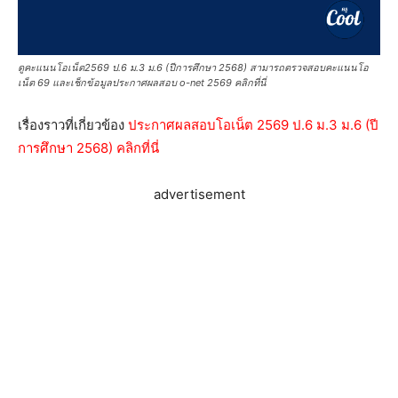
ดูคะแนนโอเน็ต2569 ป.6 ม.3 ม.6 (ปีการศึกษา 2568) สามารถตรวจสอบคะแนนโอ
เน็ต 69 และเช็กข้อมูลประกาศผลสอบ o-net 2569 คลิกที่นี่
เรื่องราวที่เกี่ยวข้อง
ประกาศผลสอบโอเน็ต 2569 ป.6 ม.3 ม.6 (ปี
การศึกษา 2568) คลิกที่นี่
advertisement