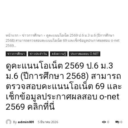
หน้าแรก
ข่าวการศึกษา
ดูคะแนนโอเน็ต 2569 ป.6 ม.3 ม.6 (ปีการศึกษา
2568) สามารถตรวจสอบคะแนนโอเน็ต 69 และเช็กข้อมูลประกาศผลสอบ o-net
2569...
ข่าวการศึกษา
ข่าวประจำวัน
คลังความรู้
ประกาศผลสอบ O-NET
ดูคะแนนโอเน็ต 2569 ป.6 ม.3
ม.6 (ปีการศึกษา 2568) สามารถ
ตรวจสอบคะแนนโอเน็ต 69 และ
เช็กข้อมูลประกาศผลสอบ o-net
2569 คลิกที่นี่
By
admin001
5 มีนาคม 2026
0
0