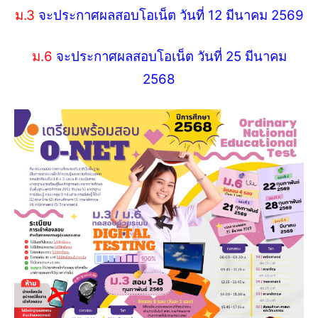
ม.3
จะประกาศผลสอบโอเน็ต วันที่ 12 มีนาคม 2569
ม.6
จะประกาศผลสอบโอเน็ต วันที่ 25 มีนาคม
2568