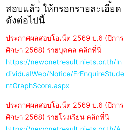
สอบแล้ว ให้กรอกรายละเอียด
ดังต่อไปนี้
ประกาศผลสอบโอเน็ต 2569 ป.6 (ปีการ
ศึกษา 2568) รายบุคคล คลิกที่นี่
https://newonetresult.niets.or.th/In
dividualWeb/Notice/FrEnquireStude
ntGraphScore.aspx
ประกาศผลสอบโอเน็ต 2569 ป.6 (ปีการ
ศึกษา 2568) รายโรงเรียน คลิกที่นี่
https://newonetresult.niets.or.th/A