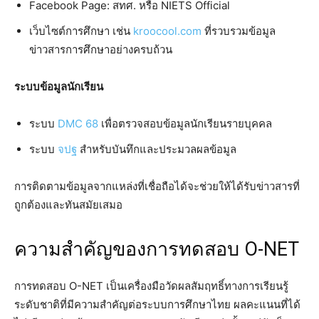
Facebook Page: สทศ. หรือ NIETS Official
เว็บไซต์การศึกษา เช่น
kroocool.com
ที่รวบรวมข้อมูล
ข่าวสารการศึกษาอย่างครบถ้วน
ระบบข้อมูลนักเรียน
ระบบ
DMC 68
เพื่อตรวจสอบข้อมูลนักเรียนรายบุคคล
ระบบ
จปฐ
สำหรับบันทึกและประมวลผลข้อมูล
การติดตามข้อมูลจากแหล่งที่เชื่อถือได้จะช่วยให้ได้รับข่าวสารที่
ถูกต้องและทันสมัยเสมอ
ความสำคัญของการทดสอบ O-NET
การทดสอบ O-NET เป็นเครื่องมือวัดผลสัมฤทธิ์ทางการเรียนรู้
ระดับชาติที่มีความสำคัญต่อระบบการศึกษาไทย ผลคะแนนที่ได้