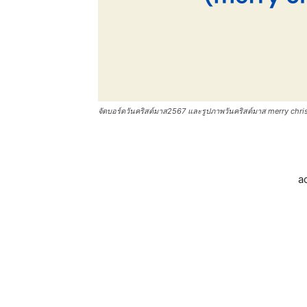
จัดบอร์ดวันคริสต์มาส2567 และรูปภาพวันคริสต์มาส merry christ
a